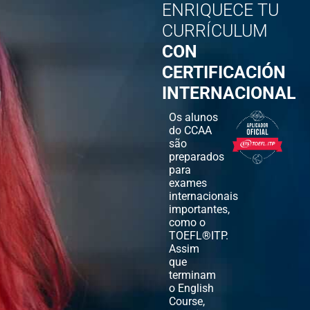
ENRIQUECE TU
CURRÍCULUM
CON
CERTIFICACIÓN
INTERNACIONAL
Os alunos
do CCAA
são
preparados
para
exames
internacionais
importantes,
como o
TOEFL®ITP.
Assim
que
terminam
o English
Course,