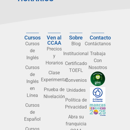
Cursos
Ven al
Sobre
Contacto
CCAA
Cursos
Blog
Contáctanos
Precios
de
Institucional
Trabaja
y
Inglés
Con
Horarios
Certificado
Cursos
Nosotros
TOEFL
Clase
de
Experimental
Convenios
Inglés
en
Prueba de
Unidades
Línea
Nivelación
Política de
Cursos
Privacidad
de
Abra su
Español
franquicia
Cursos