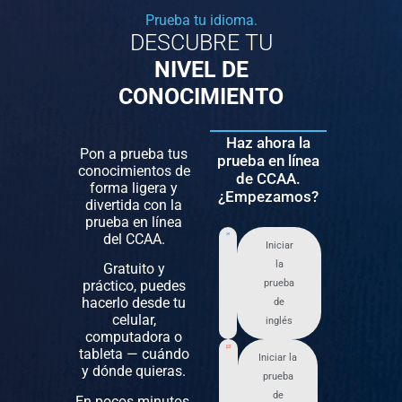
Prueba tu idioma.
DESCUBRE TU
NIVEL DE
CONOCIMIENTO
Haz ahora la
Pon a prueba tus
prueba en línea
conocimientos de
de CCAA.
forma ligera y
¿Empezamos?
divertida con la
prueba en línea
del CCAA.
Iniciar
la
Gratuito y
práctico, puedes
prueba
hacerlo desde tu
de
celular,
inglés
computadora o
tableta — cuándo
Iniciar la
y dónde quieras.
prueba
de
En pocos minutos,