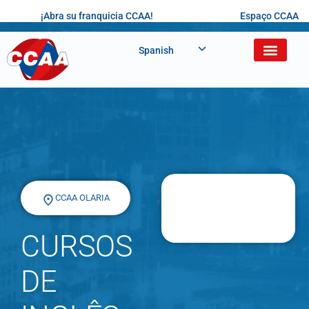
¡Abra su franquicia CCAA!
Espaço CCAA
Spanish
CCAA OLARIA
CURSOS
DE