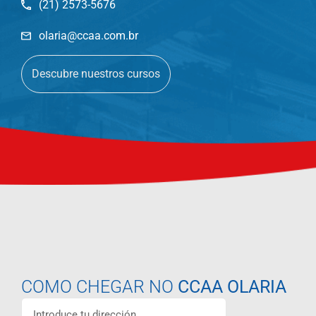
(21) 2573-5676
olaria@ccaa.com.br
Descubre nuestros cursos
COMO CHEGAR NO
CCAA OLARIA