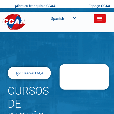
¡Abra su franquicia CCAA!
Espaço CCAA
Spanish
CCAA VALENÇA
CURSOS
DE