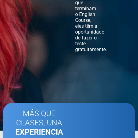
que
terminam
o English
Course,
eles têm a
oportunidade
de fazer o
teste
gratuitamente.
MÁS QUE
CLASES, UNA
EXPERIENCIA