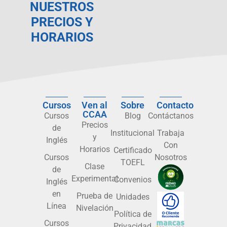
NUESTROS
PRECIOS Y
HORARIOS
Cursos
Ven al
Sobre
Contacto
CCAA
Cursos
Blog
Contáctanos
Precios
de
Institucional
Trabaja
y
Inglés
Con
Horarios
Certificado
Cursos
Nosotros
TOEFL
Clase
de
Experimental
Convenios
Inglés
en
Prueba de
Unidades
Línea
Nivelación
Política de
Cursos
Privacidad