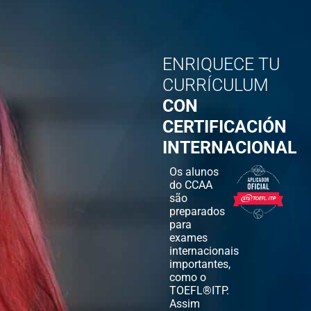
ENRIQUECE TU
CURRÍCULUM
CON
CERTIFICACIÓN
INTERNACIONAL
Os alunos
do CCAA
são
preparados
para
exames
internacionais
importantes,
como o
TOEFL®ITP.
Assim