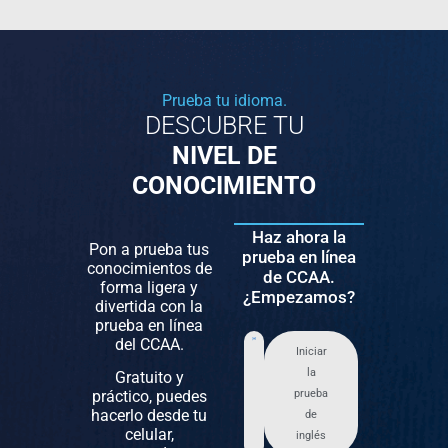
Prueba tu idioma.
DESCUBRE TU
NIVEL DE
CONOCIMIENTO
Haz ahora la
Pon a prueba tus
prueba en línea
conocimientos de
de CCAA.
forma ligera y
¿Empezamos?
divertida con la
prueba en línea
del CCAA.
Iniciar
la
Gratuito y
práctico, puedes
prueba
hacerlo desde tu
de
celular,
inglés