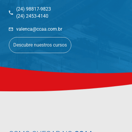
(24) 98817-9823
(24) 2453-4140
valenca@ccaa.com.br
Descubre nuestros cursos