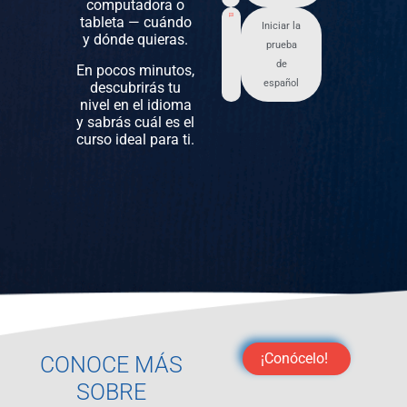
computadora o
tableta — cuándo
Iniciar la
y dónde quieras.
prueba
de
En pocos minutos,
español
descubrirás tu
nivel en el idioma
y sabrás cuál es el
curso ideal para ti.
¡Conócelo!
CONOCE MÁS
SOBRE