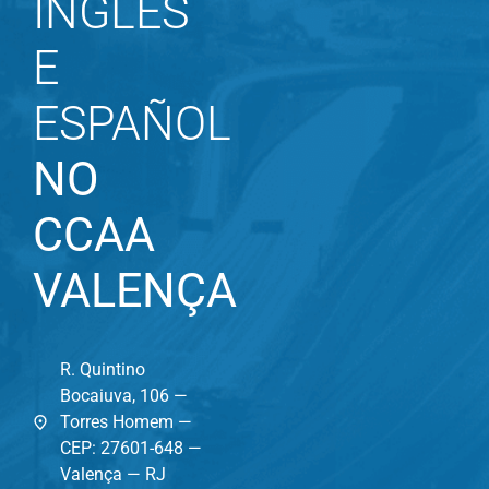
INGLÊS
E
ESPAÑOL
NO
CCAA
VALENÇA
R. Quintino
Bocaiuva, 106 —
Torres Homem —
CEP: 27601-648 —
Valença — RJ