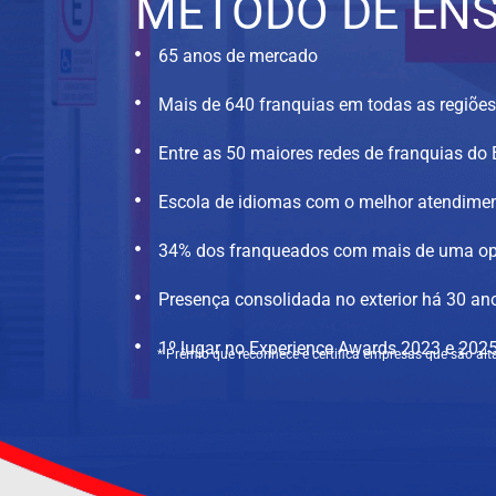
MÉTODO DE EN
65 anos de mercado
Mais de 640 franquias em todas as regiões
Entre as 50 maiores redes de franquias do 
Escola de idiomas com o melhor atendimen
34% dos franqueados com mais de uma o
Presença consolidada no exterior há 30 an
1º lugar no Experience Awards 2023 e 202
* Prêmio que reconhece e certifica empresas que são al