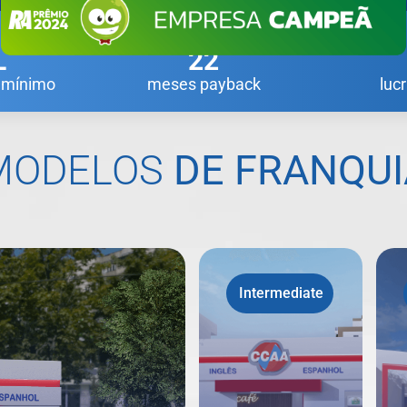
L
22
l mínimo
meses payback
luc
MODELOS
DE FRANQUI
Intermediate