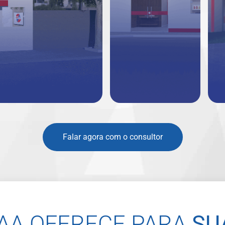
Falar agora com o consultor
CAA OFERECE PARA
SU