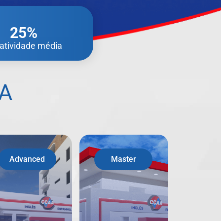
25%
ratividade média
A
Advanced
Master