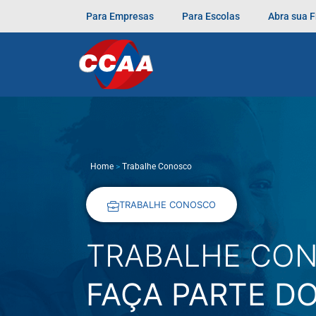
Para Empresas
Para Escolas
Abra sua 
Home
>
Trabalhe Conosco
TRABALHE CONOSCO
TRABALHE CO
FAÇA PARTE DO