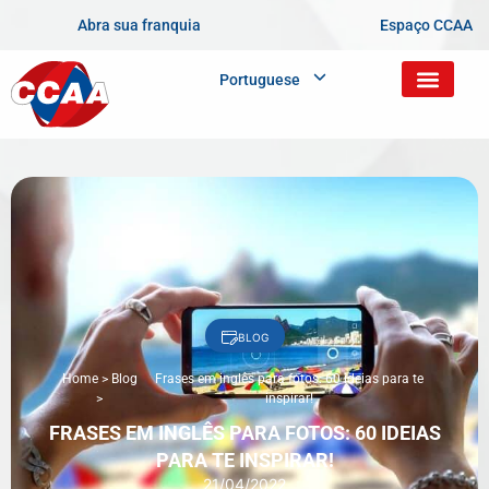
Abra sua franquia
Espaço CCAA
Portuguese
BLOG
Home
>
Blog
Frases em inglês para fotos: 60 ideias para te
>
inspirar!
FRASES EM INGLÊS PARA FOTOS: 60 IDEIAS
PARA TE INSPIRAR!
21/04/2022