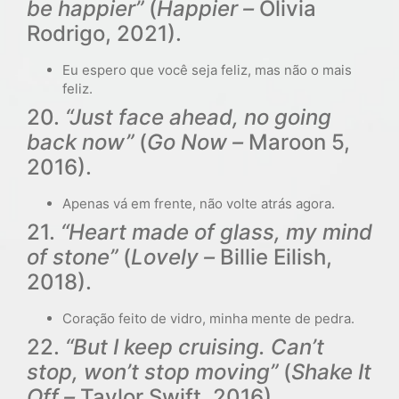
be happier”
(
Happier –
Olivia
Rodrigo, 2021).
Eu espero que você seja feliz, mas não o mais
feliz.
20.
“Just face ahead, no going
back now”
(
Go Now –
Maroon 5,
2016).
Apenas vá em frente, não volte atrás agora.
21.
“Heart made of glass, my mind
of stone”
(
Lovely –
Billie Eilish,
2018).
Coração feito de vidro, minha mente de pedra.
22.
“But I keep cruising. Can’t
stop, won’t stop moving”
(
Shake It
Off –
Taylor Swift, 2016).