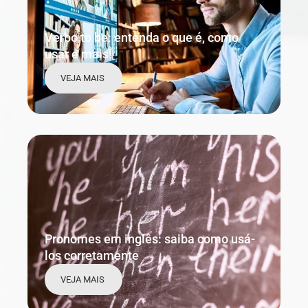
Verbo to be: entenda o que é, como
usar e mais!
VEJA MAIS
Pronomes em inglês: saiba como usá-
los corretamente
VEJA MAIS