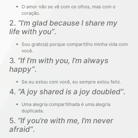
O amor não se vê com os olhos, mas com o
coração.
2.
“I’m glad because I share my
life with you”
.
Sou grato(a) porque compartilho minha vida com
você.
3.
“If I’m with you, I’m always
happy”
.
Se eu estou com você, eu sempre estou feliz.
4.
“A joy shared is a joy doubled”
.
Uma alegria compartilhada é uma alegria
duplicada.
5.
“If you’re with me, I’m never
afraid”
.