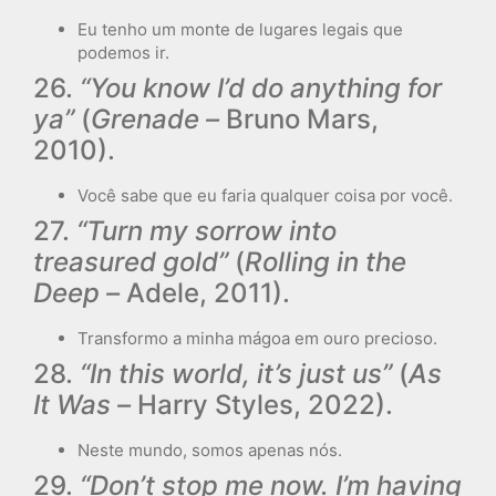
Eu tenho um monte de lugares legais que
podemos ir.
26.
“You know I’d do anything for
ya”
(
Grenade –
Bruno Mars,
2010).
Você sabe que eu faria qualquer coisa por você.
27.
“Turn my sorrow into
treasured gold”
(
Rolling in the
Deep –
Adele, 2011).
Transformo a minha mágoa em ouro precioso.
28.
“In this world, it’s just us”
(
As
It Was –
Harry Styles, 2022).
Neste mundo, somos apenas nós.
29.
“Don’t stop me now. I’m having