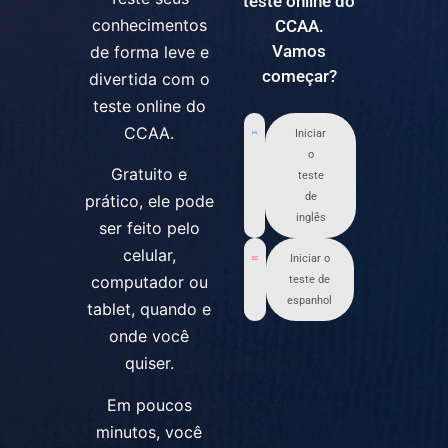
teste online do
conhecimentos
CCAA.
Vamos
de forma leve e
começar?
divertida com o
teste online do
CCAA.
Iniciar
o
Gratuito e
teste
de
prático, ele pode
inglês
ser feito pelo
celular,
Iniciar o
computador ou
teste de
espanhol
tablet, quando e
onde você
quiser.
Em poucos
minutos, você