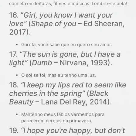
com ela em leituras, filmes e músicas. Lembre-se dela!
16. “
Girl, you know I want your
love”
(
Shape of you
– Ed Sheeran,
2017).
Garota, você sabe que eu quero seu amor.
17. “
The sun is gone, but I have a
light”
(
Dumb
– Nirvana, 1993).
O sol se foi, mas eu tenho uma luz.
18.
“I keep my lips red to seem like
cherries in the spring”
(
Black
Beauty
– Lana Del Rey, 2014).
Mantenho meus lábios vermelhos para
parecerem cerejas na primavera.
19.
“I hope you’re happy, but don’t