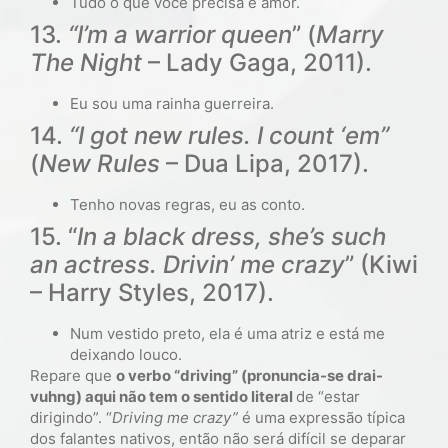
Tudo o que você precisa é amor.
13.
“I’m a warrior queen
” (
Marry
The Night
– Lady Gaga, 2011).
Eu sou uma rainha guerreira.
14.
“I got new rules. I count ‘em”
(
New Rules
– Dua Lipa, 2017).
Tenho novas regras, eu as conto.
15. “
In a black dress, she’s such
an actress. Drivin’ me crazy
” (Kiwi
– Harry Styles, 2017).
Num vestido preto, ela é uma atriz e está me
deixando louco.
Repare que
o verbo “driving” (pronuncia-se
drai-
vuhng
) aqui não tem o sentido literal
de “estar
dirigindo”. “
Driving me crazy”
é uma expressão típica
dos falantes nativos, então não será difícil se deparar