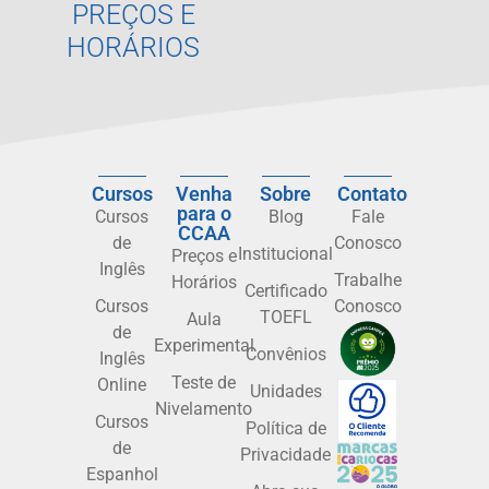
PREÇOS E
HORÁRIOS
Cursos
Venha
Sobre
Contato
para o
Cursos
Blog
Fale
CCAA
de
Conosco
Institucional
Preços e
Inglês
Trabalhe
Horários
Certificado
Cursos
Conosco
TOEFL
Aula
de
Experimental
Convênios
Inglês
Teste de
Online
Unidades
Nivelamento
Cursos
Política de
de
Privacidade
Espanhol