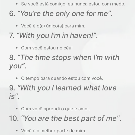
Se você está comigo, eu nunca estou com medo.
6.
“You’re the only one for me”
.
Você é o(a) único(a) para mim.
7.
“With you I’m in haven!”
.
Com você estou no céu!
8.
“The time
stops
when I’m with
you”
.
O tempo para quando estou com você.
9.
“With you I learned what love
is”
.
Com você aprendi o que é amor.
10.
“You are the best part of me”
.
Você é a melhor parte de mim.