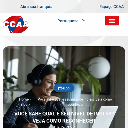
Abra sua franquia
Espaço CCAA
Portuguese
BLOG
Home
>
Você sabe qual é seu nível de inglês? Veja como
Blog
>
reconhecer
VOCÊ SABE QUAL É SEU NÍVEL DE INGLÊS?
VEJA COMO RECONHECER
13/05/2022