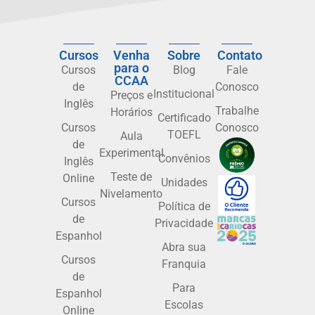
Cursos
Venha
Sobre
Contato
para o
Cursos
Blog
Fale
CCAA
de
Conosco
Institucional
Preços e
Inglês
Trabalhe
Horários
Certificado
Cursos
Conosco
TOEFL
Aula
de
Experimental
Convênios
Inglês
Teste de
Online
Unidades
Nivelamento
Cursos
Política de
de
Privacidade
Espanhol
Abra sua
Cursos
Franquia
de
Para
Espanhol
Escolas
Online