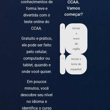
conhecimentos de
CCAA.
Vamos
forma leve e
começar?
divertida com o
teste online do
CCAA.
Iniciar
o
Gratuito e prático,
teste
de
ele pode ser feito
inglês
pelo celular,
computador ou
Iniciar o
tablet, quando e
teste de
espanhol
onde você quiser.
Em poucos
minutos, você
descobre seu nível
no idioma e
identifica o curso