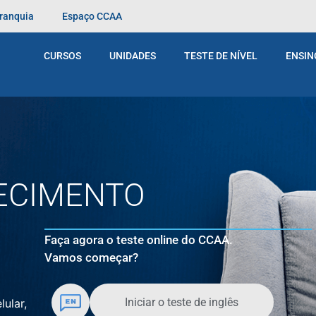
Franquia
Espaço CCAA
s; o teste de Espanhol é composto de 52 questões. Ambos 
 em nossos cursos. Você pode parar a qualquer momento,
CURSOS
UNIDADES
TESTE DE NÍVEL
ENSIN
nível a ser indicado, mas sim o desempenho obtido por blo
ECIMENTO
Faça agora o teste online do CCAA.
Vamos começar?
Iniciar o teste de inglês
lular,