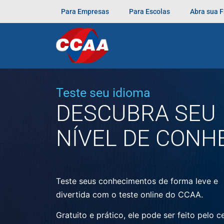
Para Empresas
Para Escolas
Abra sua 
O teste de Inglês é composto de 62 questõe
acordo com os blocos de conteúdo adotados
Não é a soma total de acertos que decide o 
Teste seu idioma
DESCUBRA SEU
NÍVEL DE CONH
Teste seus conhecimentos de forma leve e
divertida com o teste online do CCAA.
Gratuito e prático, ele pode ser feito pelo ce