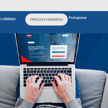
seguem um grau crescente de dificuldade, de
 dependendo de seu nível de conhecimento.
Portuguese
O HÍBRIDO
cos.
PREÇOS E HORÁRIOS