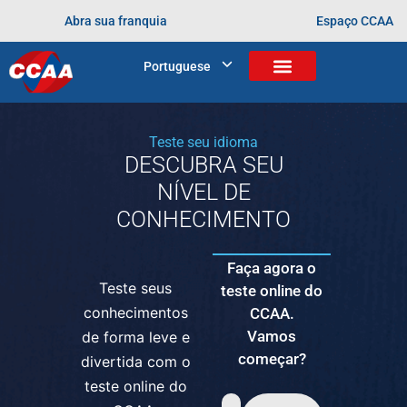
O inglês que aprendi no CCAA foi fundamental para
Abra sua franquia
Espaço CCAA
minhas admissões em Harvard University e Duke
University.
Portuguese
Teste seu idioma
DESCUBRA SEU
NÍVEL DE
CONHECIMENTO
Faça agora o
Teste seus
teste online do
conhecimentos
CCAA.
Vamos
de forma leve e
começar?
divertida com o
teste online do