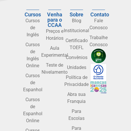
Cursos
Venha
Sobre
Contato
para o
Cursos
Blog
Fale
CCAA
de
Conosco
Institucional
Preços e
Inglês
Trabalhe
Horários
Certificado
Cursos
Conosco
TOEFL
Aula
de
Experimental
Convênios
Inglês
Teste de
Online
Unidades
Nivelamento
Cursos
Política de
de
Privacidade
Espanhol
Abra sua
Cursos
Franquia
de
Para
Espanhol
Escolas
Online
Para
Cursos