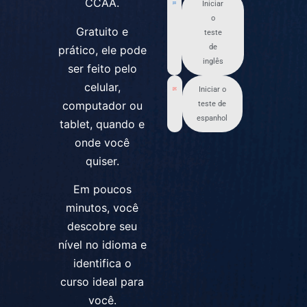
CCAA.
Iniciar
o
Gratuito e
teste
de
prático, ele pode
inglês
ser feito pelo
celular,
Iniciar o
computador ou
teste de
espanhol
tablet, quando e
onde você
quiser.
Em poucos
minutos, você
descobre seu
nível no idioma e
identifica o
curso ideal para
você.