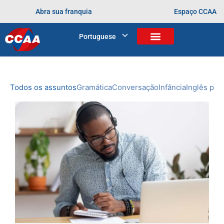
Abra sua franquia
Espaço CCAA
BLOG
Portuguese
Home
>
aprendendo desde cedo
NOVIDADES
DO CCAA
Todos os assuntos
Gramática
Conversação
Infância
Inglês prof