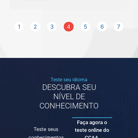
1
2
3
4
5
6
7
Teste seu idioma
DESCUBRA SEU
NÍVEL DE
CONHECIMENTO
Faça agora o
Teste seus
teste online do
conhecimentos
CCAA.