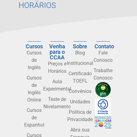
HORÁRIOS
Cursos
Venha
Sobre
Contato
para o
Cursos
Blog
Fale
CCAA
de
Conosco
Institucional
Preços e
Inglês
Trabalhe
Horários
Certificado
Cursos
Conosco
TOEFL
Aula
de
Experimental
Convênios
Inglês
Teste de
Online
Unidades
Nivelamento
Cursos
Política de
de
Privacidade
Espanhol
Abra sua
Cursos