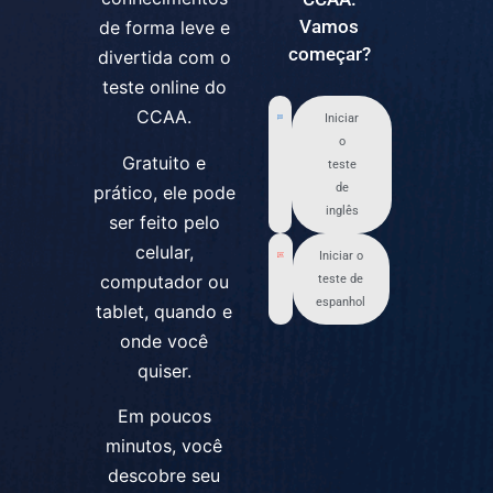
Vamos
de forma leve e
começar?
divertida com o
teste online do
CCAA.
Iniciar
o
Gratuito e
teste
de
prático, ele pode
inglês
ser feito pelo
celular,
Iniciar o
computador ou
teste de
espanhol
tablet, quando e
onde você
quiser.
Em poucos
minutos, você
descobre seu