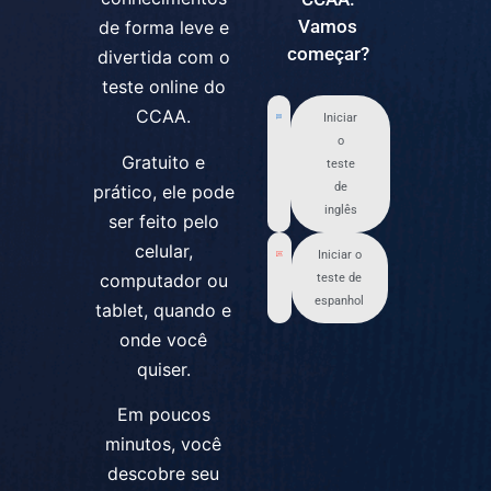
Vamos
de forma leve e
começar?
divertida com o
teste online do
CCAA.
Iniciar
o
Gratuito e
teste
de
prático, ele pode
inglês
ser feito pelo
celular,
Iniciar o
computador ou
teste de
espanhol
tablet, quando e
onde você
quiser.
Em poucos
minutos, você
descobre seu