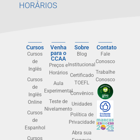
HORÁRIOS
Cursos
Venha
Sobre
Contato
para o
Cursos
Blog
Fale
CCAA
de
Conosco
Institucional
Preços e
Inglês
Trabalhe
Horários
Certificado
Cursos
Conosco
TOEFL
Aula
de
Experimental
Convênios
Inglês
Teste de
Online
Unidades
Nivelamento
Cursos
Política de
de
Privacidade
Espanhol
Abra sua
Cursos