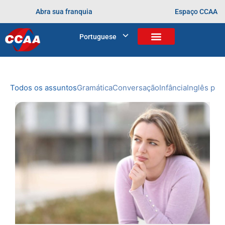
Abra sua franquia
Espaço CCAA
BLOG
Portuguese
Home
>
aprendendo desde cedo
NOVIDADES
DO CCAA
Todos os assuntos
Gramática
Conversação
Infância
Inglês prof