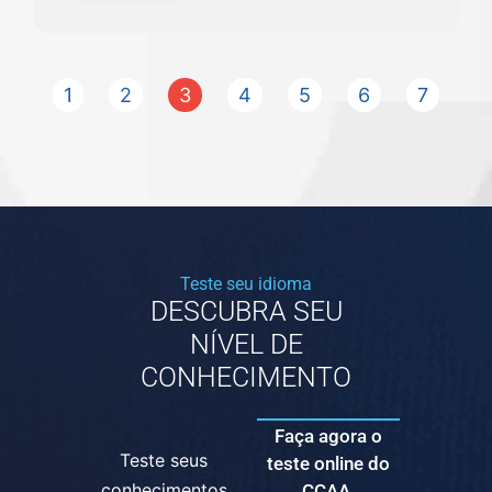
1
2
3
4
5
6
7
Teste seu idioma
DESCUBRA SEU
NÍVEL DE
CONHECIMENTO
Faça agora o
Teste seus
teste online do
conhecimentos
CCAA.