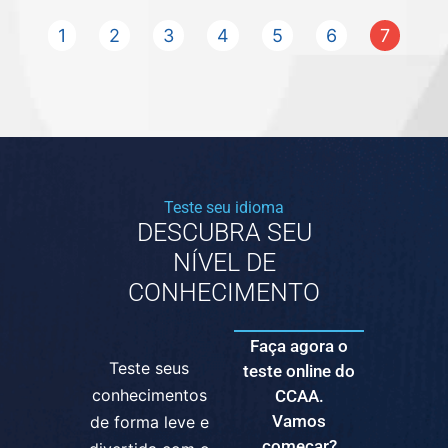
1
2
3
4
5
6
7
Teste seu idioma
DESCUBRA SEU
NÍVEL DE
CONHECIMENTO
Faça agora o
Teste seus
teste online do
conhecimentos
CCAA.
Vamos
de forma leve e
começar?