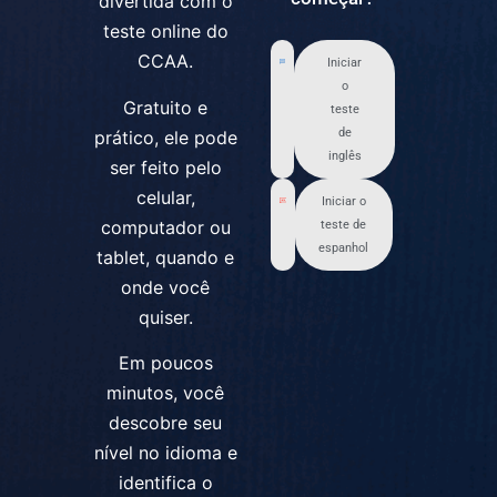
divertida com o
teste online do
CCAA.
Iniciar
o
Gratuito e
teste
de
prático, ele pode
inglês
ser feito pelo
celular,
Iniciar o
computador ou
teste de
espanhol
tablet, quando e
onde você
quiser.
Em poucos
minutos, você
descobre seu
nível no idioma e
identifica o