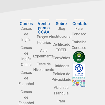
Cursos
Venha
Sobre
Contato
para o
Cursos
Blog
Fale
CCAA
de
Conosco
Institucional
Preços e
Inglês
Trabalhe
Horários
Certificado
Cursos
Conosco
TOEFL
Aula
de
Experimental
Convênios
Inglês
Teste de
Online
Unidades
Nivelamento
Cursos
Política de
de
Privacidade
Espanhol
Abra sua
Cursos
Franquia
de
Para
Espanhol