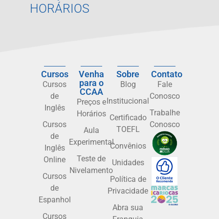
HORÁRIOS
Cursos
Venha
Sobre
Contato
para o
Cursos
Blog
Fale
CCAA
de
Conosco
Institucional
Preços e
Inglês
Trabalhe
Horários
Certificado
Cursos
Conosco
TOEFL
Aula
de
Experimental
Convênios
Inglês
Teste de
Online
Unidades
Nivelamento
Cursos
Política de
de
Privacidade
Espanhol
Abra sua
Cursos