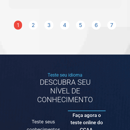
1
2
3
4
5
6
7
Teste seu idioma
DESCUBRA SEU
NÍVEL DE
CONHECIMENTO
Faça agora o
Teste seus
teste online do
conhecimentos
CCAA.