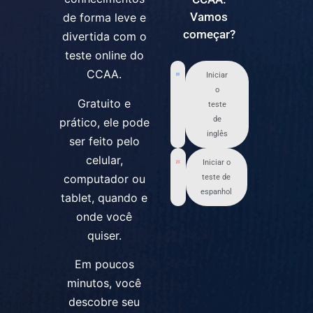
Vamos
de forma leve e
começar?
divertida com o
teste online do
CCAA.
Iniciar
o
Gratuito e
teste
de
prático, ele pode
inglês
ser feito pelo
celular,
Iniciar o
computador ou
teste de
espanhol
tablet, quando e
onde você
quiser.
Em poucos
minutos, você
descobre seu