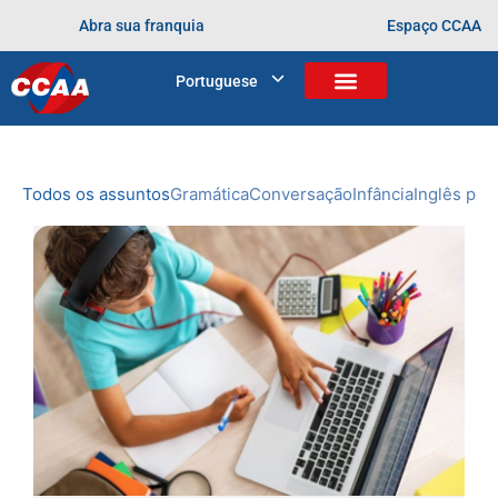
Abra sua franquia
Espaço CCAA
BLOG
Portuguese
Home
>
aulas híbridas
NOVIDADES
DO CCAA
Todos os assuntos
Gramática
Conversação
Infância
Inglês prof