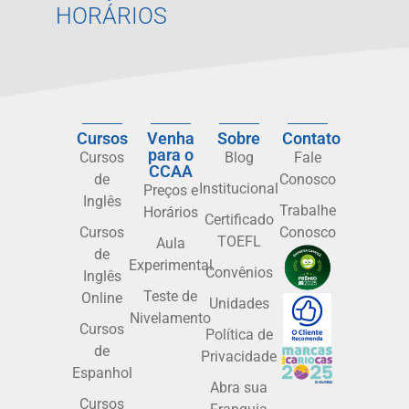
HORÁRIOS
Cursos
Venha
Sobre
Contato
para o
Cursos
Blog
Fale
CCAA
de
Conosco
Institucional
Preços e
Inglês
Trabalhe
Horários
Certificado
Cursos
Conosco
TOEFL
Aula
de
Experimental
Convênios
Inglês
Teste de
Online
Unidades
Nivelamento
Cursos
Política de
de
Privacidade
Espanhol
Abra sua
Cursos