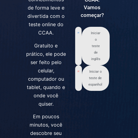
Vamos
de forma leve e
começar?
divertida com o
teste online do
CCAA.
Iniciar
o
Gratuito e
teste
de
prático, ele pode
inglês
ser feito pelo
celular,
Iniciar o
computador ou
teste de
espanhol
tablet, quando e
onde você
quiser.
Em poucos
minutos, você
descobre seu