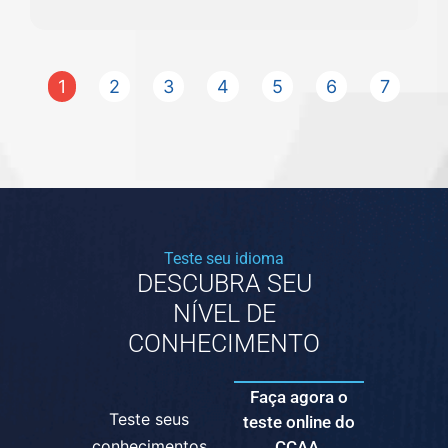
1
2
3
4
5
6
7
Teste seu idioma
DESCUBRA SEU
NÍVEL DE
CONHECIMENTO
Faça agora o
Teste seus
teste online do
conhecimentos
CCAA.