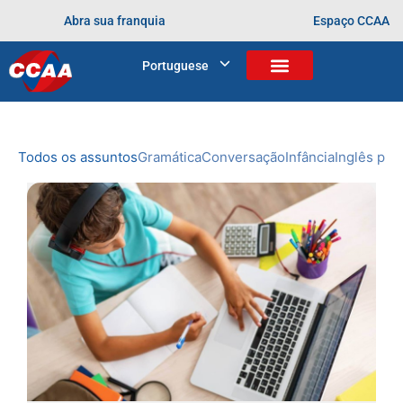
Abra sua franquia
Espaço CCAA
BLOG
Portuguese
Home
>
certificação internacional
NOVIDADES
DO CCAA
Todos os assuntos
Gramática
Conversação
Infância
Inglês prof