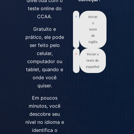
divertida com o
teste online do
CCAA.
Iniciar
o
Gratuito e
teste
de
prático, ele pode
inglês
ser feito pelo
celular,
Iniciar o
computador ou
teste de
espanhol
tablet, quando e
onde você
quiser.
Em poucos
minutos, você
descobre seu
nível no idioma e
identifica o