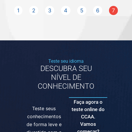
1
2
3
4
5
6
7
Teste seu idioma
DESCUBRA SEU
NÍVEL DE
CONHECIMENTO
Faça agora o
Teste seus
teste online do
conhecimentos
CCAA.
Vamos
de forma leve e
começar?