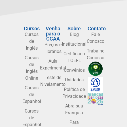
Cursos
Venha
Sobre
Contato
para o
Cursos
Blog
Fale
CCAA
de
Conosco
Institucional
Preços e
Inglês
Trabalhe
Horários
Certificado
Cursos
Conosco
TOEFL
Aula
de
Experimental
Convênios
Inglês
Teste de
Online
Unidades
Nivelamento
Cursos
Política de
de
Privacidade
Espanhol
Abra sua
Cursos
Franquia
de
Para
Espanhol