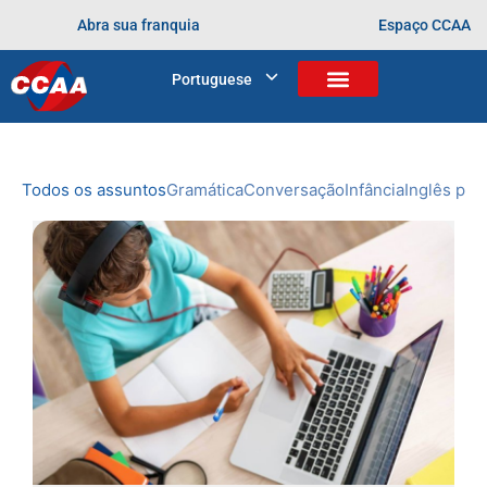
Abra sua franquia
Espaço CCAA
BLOG
Portuguese
Home
>
inglês
NOVIDADES
DO CCAA
Todos os assuntos
Gramática
Conversação
Infância
Inglês prof