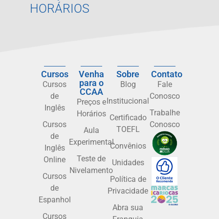
HORÁRIOS
Cursos
Venha
Sobre
Contato
para o
Cursos
Blog
Fale
CCAA
de
Conosco
Institucional
Preços e
Inglês
Trabalhe
Horários
Certificado
Cursos
Conosco
TOEFL
Aula
de
Experimental
Convênios
Inglês
Teste de
Online
Unidades
Nivelamento
Cursos
Política de
de
Privacidade
Espanhol
Abra sua
Cursos