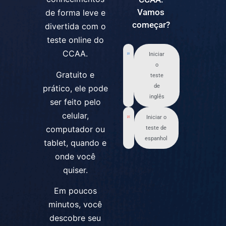
Vamos
de forma leve e
começar?
divertida com o
teste online do
CCAA.
Iniciar
o
Gratuito e
teste
de
prático, ele pode
inglês
ser feito pelo
celular,
Iniciar o
computador ou
teste de
espanhol
tablet, quando e
onde você
quiser.
Em poucos
minutos, você
descobre seu