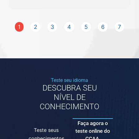
1
2
3
4
5
6
7
Teste seu idioma
DESCUBRA SEU
NÍVEL DE
CONHECIMENTO
Faça agora o
Teste seus
teste online do
conhecimentos
CCAA.