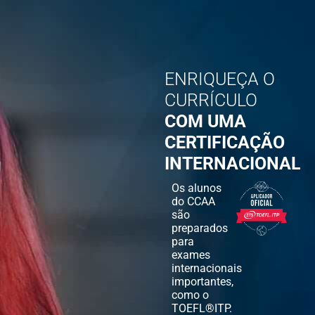
ENRIQUEÇA O
CURRÍCULO
COM UMA
CERTIFICAÇÃO
INTERNACIONAL
Os alunos
do CCAA
são
preparados
para
exames
internacionais
importantes,
como o
TOEFL®ITP.