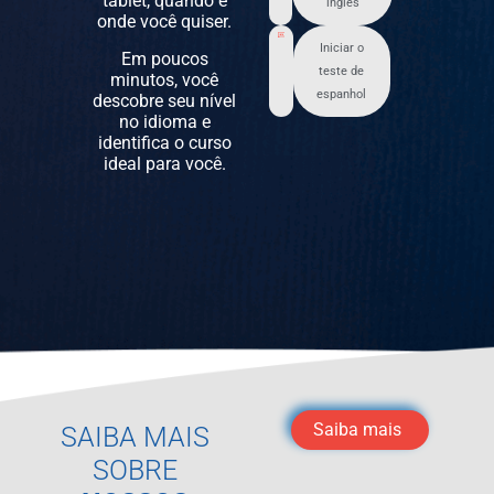
tablet, quando e
inglês
onde você quiser.
Iniciar o
Em poucos
teste de
minutos, você
espanhol
descobre seu nível
no idioma e
identifica o curso
ideal para você.
Saiba mais
SAIBA MAIS
SOBRE