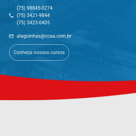
(75) 98845-0274
(75) 3421-9844
(75) 3423-0405
alagoinhas@ccaa.com.br
Conheça nossos cursos