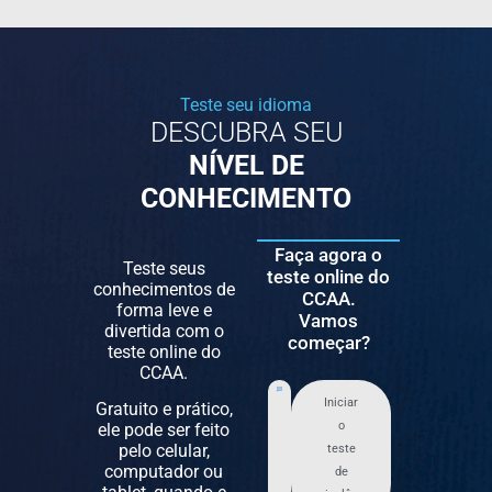
Teste seu idioma
DESCUBRA SEU
NÍVEL DE
CONHECIMENTO
Faça agora o
Teste seus
teste online do
conhecimentos de
CCAA.
forma leve e
Vamos
divertida com o
começar?
teste online do
CCAA.
Iniciar
Gratuito e prático,
o
ele pode ser feito
pelo celular,
teste
computador ou
de