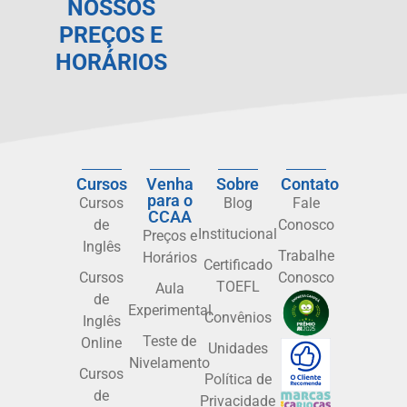
NOSSOS
PREÇOS E
HORÁRIOS
Cursos
Venha
Sobre
Contato
para o
Cursos
Blog
Fale
CCAA
de
Conosco
Institucional
Preços e
Inglês
Trabalhe
Horários
Certificado
Cursos
Conosco
TOEFL
Aula
de
Experimental
Convênios
Inglês
Teste de
Online
Unidades
Nivelamento
Cursos
Política de
de
Privacidade