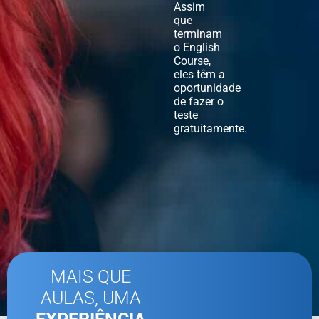
Assim
que
terminam
o English
Course,
eles têm a
oportunidade
de fazer o
teste
gratuitamente.
MAIS QUE
AULAS, UMA