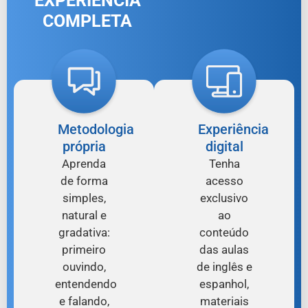
EXPERIÊNCIA
COMPLETA
Metodologia
Experiência
própria
digital
Aprenda
Tenha
de forma
acesso
simples,
exclusivo
natural e
ao
gradativa:
conteúdo
primeiro
das aulas
ouvindo,
de inglês e
entendendo
espanhol,
e falando,
materiais