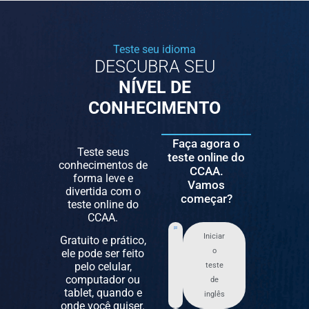
Teste seu idioma
DESCUBRA SEU
NÍVEL DE
CONHECIMENTO
Faça agora o
Teste seus
teste online do
conhecimentos de
CCAA.
forma leve e
Vamos
divertida com o
começar?
teste online do
CCAA.
Iniciar
Gratuito e prático,
o
ele pode ser feito
pelo celular,
teste
computador ou
de
tablet, quando e
inglês
onde você quiser.