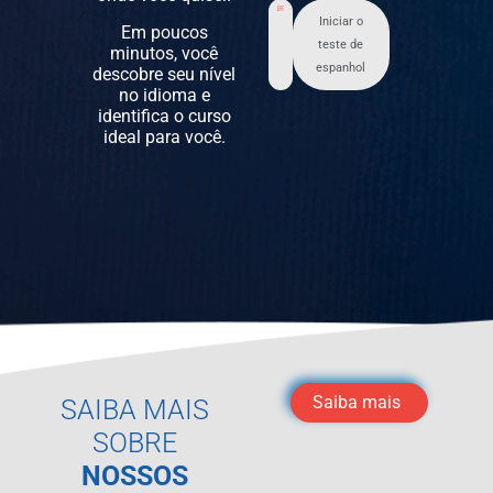
Iniciar o
Em poucos
teste de
minutos, você
espanhol
descobre seu nível
no idioma e
identifica o curso
ideal para você.
Saiba mais
SAIBA MAIS
SOBRE
NOSSOS