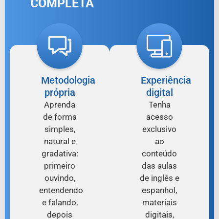
COMPLETA
Metodologia
Experiência
própria
digital
Aprenda
Tenha
de forma
acesso
simples,
exclusivo
natural e
ao
gradativa:
conteúdo
primeiro
das aulas
ouvindo,
de inglês e
entendendo
espanhol,
e falando,
materiais
depois
digitais,