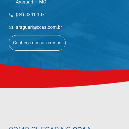
Araguari — MG
(34) 3241-1071
araguari@ccaa.com.br
Conheça nossos cursos