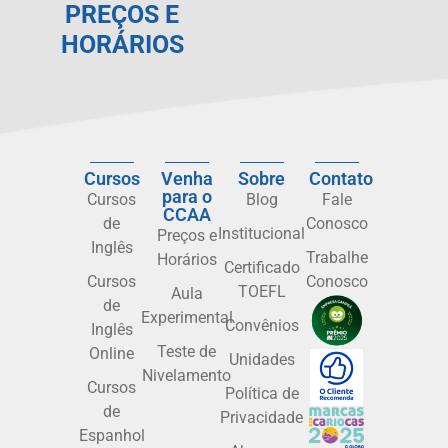
PREÇOS E
HORÁRIOS
Cursos
Venha
Sobre
Contato
para o
Cursos
Blog
Fale
CCAA
de
Conosco
Institucional
Preços e
Inglês
Trabalhe
Horários
Certificado
Cursos
Conosco
TOEFL
Aula
de
Experimental
Convênios
Inglês
Teste de
Online
Unidades
Nivelamento
Cursos
Política de
de
Privacidade
Espanhol