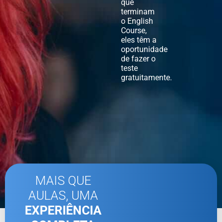
que
terminam
o English
Course,
eles têm a
oportunidade
de fazer o
teste
gratuitamente.
MAIS QUE
AULAS, UMA
EXPERIÊNCIA