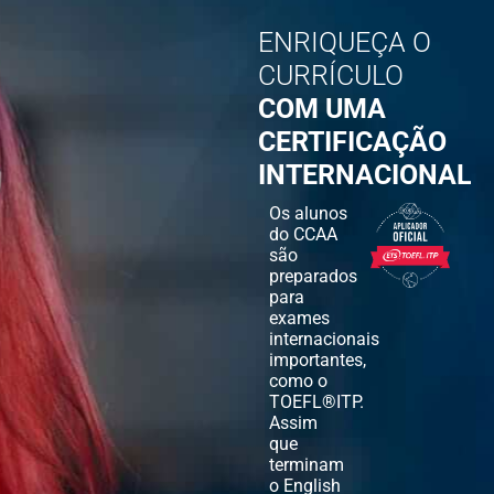
ENRIQUEÇA O
CURRÍCULO
COM UMA
CERTIFICAÇÃO
INTERNACIONAL
Os alunos
do CCAA
são
preparados
para
exames
internacionais
importantes,
como o
TOEFL®ITP.
Assim
que
terminam
o English