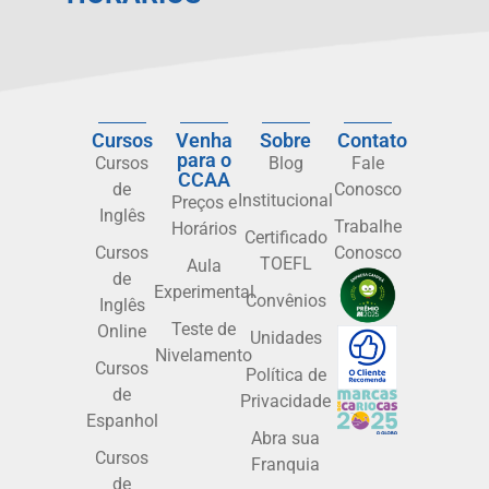
Cursos
Venha
Sobre
Contato
para o
Cursos
Blog
Fale
CCAA
de
Conosco
Institucional
Preços e
Inglês
Trabalhe
Horários
Certificado
Cursos
Conosco
TOEFL
Aula
de
Experimental
Convênios
Inglês
Teste de
Online
Unidades
Nivelamento
Cursos
Política de
de
Privacidade
Espanhol
Abra sua
Cursos
Franquia
de