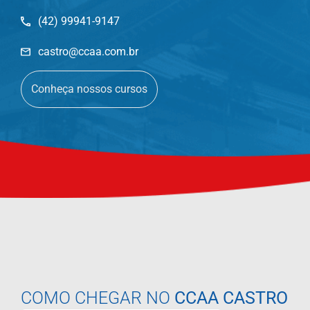
(42) 99941-9147
castro@ccaa.com.br
Conheça nossos cursos
COMO CHEGAR NO
CCAA CASTRO