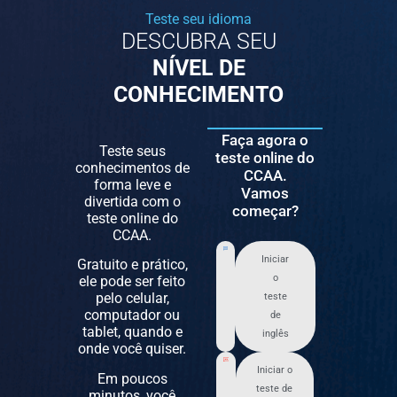
Teste seu idioma
DESCUBRA SEU
NÍVEL DE
CONHECIMENTO
Faça agora o
Teste seus
teste online do
conhecimentos de
CCAA.
forma leve e
Vamos
divertida com o
começar?
teste online do
CCAA.
Iniciar
Gratuito e prático,
o
ele pode ser feito
pelo celular,
teste
computador ou
de
tablet, quando e
inglês
onde você quiser.
Iniciar o
Em poucos
teste de
minutos, você