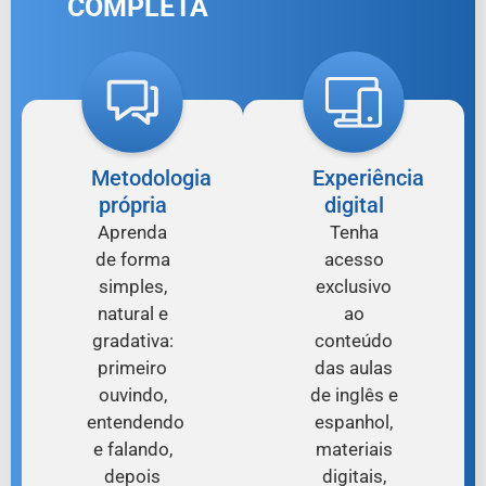
COMPLETA
Metodologia
Experiência
própria
digital
Aprenda
Tenha
de forma
acesso
simples,
exclusivo
natural e
ao
gradativa:
conteúdo
primeiro
das aulas
ouvindo,
de inglês e
entendendo
espanhol,
e falando,
materiais
depois
digitais,