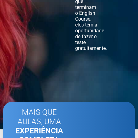
que
terminam
o English
Course,
eles têm a
oportunidade
de fazer o
teste
gratuitamente.
MAIS QUE
AULAS, UMA
EXPERIÊNCIA