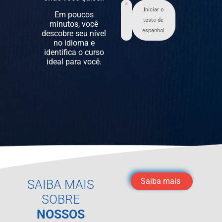
Iniciar o
Em poucos
teste de
minutos, você
espanhol
descobre seu nível
no idioma e
identifica o curso
ideal para você.
Saiba mais
SAIBA MAIS
SOBRE
NOSSOS