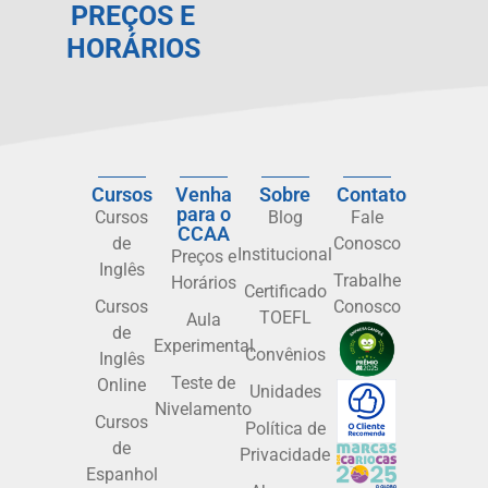
PREÇOS E
HORÁRIOS
Cursos
Venha
Sobre
Contato
para o
Cursos
Blog
Fale
CCAA
de
Conosco
Institucional
Preços e
Inglês
Trabalhe
Horários
Certificado
Cursos
Conosco
TOEFL
Aula
de
Experimental
Convênios
Inglês
Teste de
Online
Unidades
Nivelamento
Cursos
Política de
de
Privacidade
Espanhol