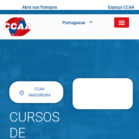
Abra sua franquia
Espaço CCAA
Portuguese
CCAA
MADUREIRA
CURSOS
DE