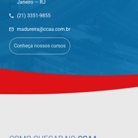
Janeiro — RJ
(21) 3351-9855
madureira@ccaa.com.br
Conheça nossos cursos