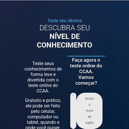
Teste seu idioma
DESCUBRA SEU
NÍVEL DE
CONHECIMENTO
Faça agora o
Teste seus
teste online do
conhecimentos de
CCAA.
forma leve e
Vamos
divertida com o
começar?
teste online do
CCAA.
Iniciar
Gratuito e prático,
o
ele pode ser feito
pelo celular,
teste
computador ou
de
tablet, quando e
inglês
onde você quiser.