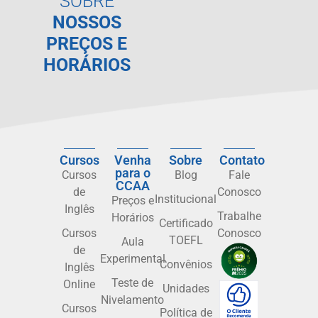
SOBRE
NOSSOS
PREÇOS E
HORÁRIOS
Cursos
Venha
Sobre
Contato
para o
Cursos
Blog
Fale
CCAA
de
Conosco
Institucional
Preços e
Inglês
Trabalhe
Horários
Certificado
Cursos
Conosco
TOEFL
Aula
de
Experimental
Convênios
Inglês
Teste de
Online
Unidades
Nivelamento
Cursos
Política de