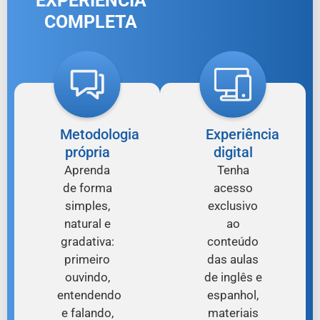
EXPERIÊNCIA
COMPLETA
Metodologia
Experiência
própria
digital
Aprenda
Tenha
de forma
acesso
simples,
exclusivo
natural e
ao
gradativa:
conteúdo
primeiro
das aulas
ouvindo,
de inglês e
entendendo
espanhol,
e falando,
materiais