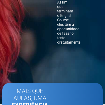
Assim
que
terminam
o English
Course,
eles têm a
oportunidade
de fazer o
teste
gratuitamente.
MAIS QUE
AULAS, UMA