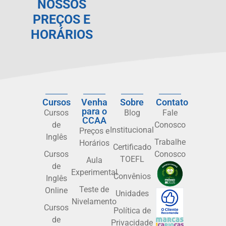
NOSSOS
PREÇOS E
HORÁRIOS
Cursos
Venha
Sobre
Contato
para o
Cursos
Blog
Fale
CCAA
de
Conosco
Institucional
Preços e
Inglês
Trabalhe
Horários
Certificado
Cursos
Conosco
TOEFL
Aula
de
Experimental
Convênios
Inglês
Teste de
Online
Unidades
Nivelamento
Cursos
Política de
de
Privacidade