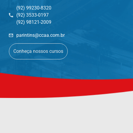
(92) 99230-8320
(92) 3533-0197
(92) 98121-2009
parintins@ccaa.com.br
Conheça nossos cursos