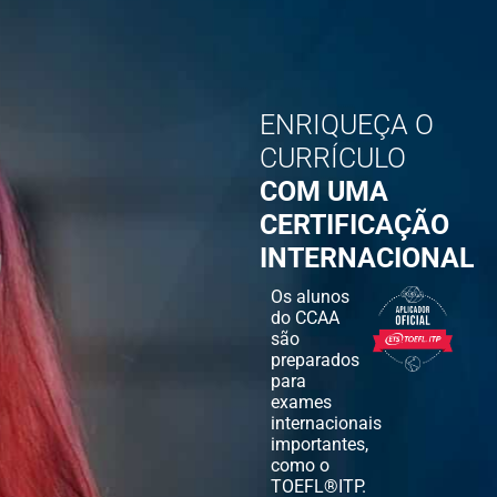
ENRIQUEÇA O
CURRÍCULO
COM UMA
CERTIFICAÇÃO
INTERNACIONAL
Os alunos
do CCAA
são
preparados
para
exames
internacionais
importantes,
como o
TOEFL®ITP.