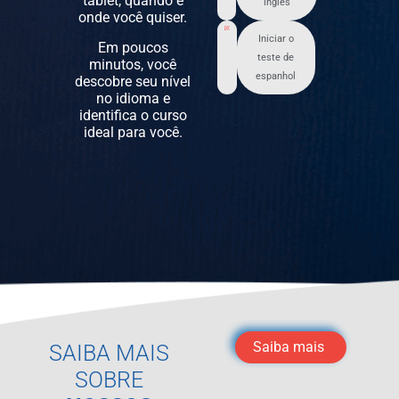
tablet, quando e
inglês
onde você quiser.
Iniciar o
Em poucos
teste de
minutos, você
espanhol
descobre seu nível
no idioma e
identifica o curso
ideal para você.
Saiba mais
SAIBA MAIS
SOBRE