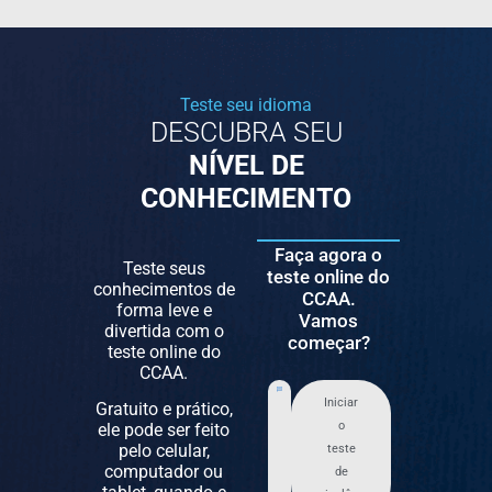
Teste seu idioma
DESCUBRA SEU
NÍVEL DE
CONHECIMENTO
Faça agora o
Teste seus
teste online do
conhecimentos de
CCAA.
forma leve e
Vamos
divertida com o
começar?
teste online do
CCAA.
Iniciar
Gratuito e prático,
o
ele pode ser feito
pelo celular,
teste
computador ou
de