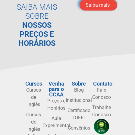
Saiba mais
SAIBA MAIS
SOBRE
NOSSOS
PREÇOS E
HORÁRIOS
Cursos
Venha
Sobre
Contato
para o
Cursos
Blog
Fale
CCAA
de
Conosco
Institucional
Preços e
Inglês
Trabalhe
Horários
Certificado
Cursos
Conosco
TOEFL
Aula
de
Experimental
Convênios
Inglês