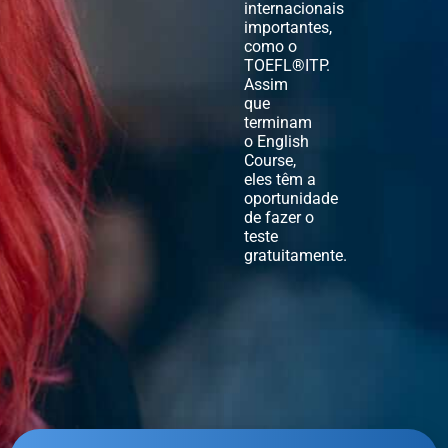
internacionais
importantes,
como o
TOEFL®ITP.
Assim
que
terminam
o English
Course,
eles têm a
oportunidade
de fazer o
teste
gratuitamente.