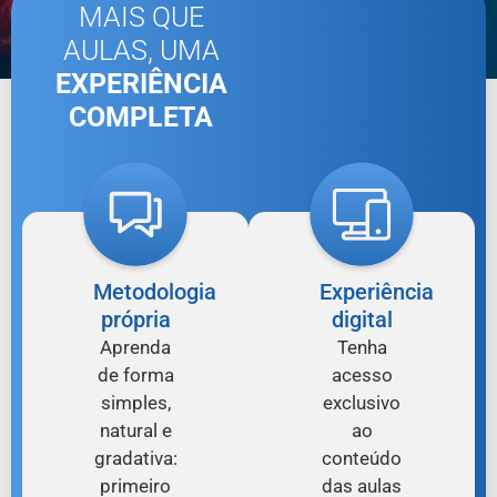
MAIS QUE
AULAS, UMA
EXPERIÊNCIA
COMPLETA
Metodologia
Experiência
própria
digital
Aprenda
Tenha
de forma
acesso
simples,
exclusivo
natural e
ao
gradativa:
conteúdo
primeiro
das aulas