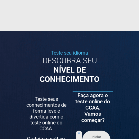
Teste seu idioma
DESCUBRA SEU
NÍVEL DE
CONHECIMENTO
Faça agora o
Teste seus
teste online do
conhecimentos de
CCAA.
forma leve e
Vamos
divertida com o
começar?
teste online do
CCAA.
Iniciar
Gratuito e prático,