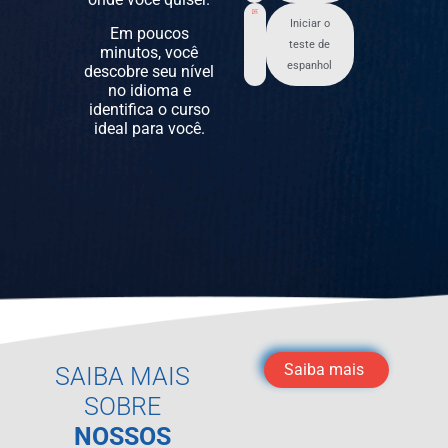
Iniciar o
Em poucos
teste de
minutos, você
espanhol
descobre seu nível
no idioma e
identifica o curso
ideal para você.
Saiba mais
SAIBA MAIS
SOBRE
NOSSOS