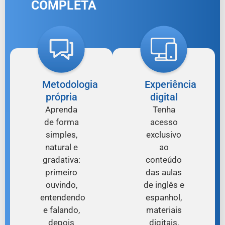
COMPLETA
Metodologia
Experiência
própria
digital
Aprenda
Tenha
de forma
acesso
simples,
exclusivo
natural e
ao
gradativa:
conteúdo
primeiro
das aulas
ouvindo,
de inglês e
entendendo
espanhol,
e falando,
materiais
depois
digitais,