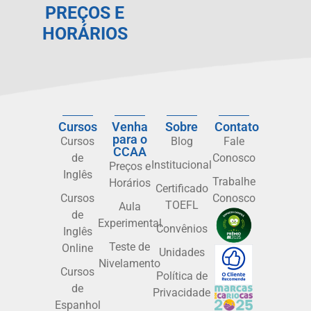
PREÇOS E
HORÁRIOS
Cursos
Venha
Sobre
Contato
para o
Cursos
Blog
Fale
CCAA
de
Conosco
Institucional
Preços e
Inglês
Trabalhe
Horários
Certificado
Cursos
Conosco
TOEFL
Aula
de
Experimental
Convênios
Inglês
Teste de
Online
Unidades
Nivelamento
Cursos
Política de
de
Privacidade
Espanhol