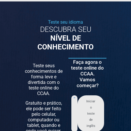
Teste seu idioma
DESCUBRA SEU
NÍVEL DE
CONHECIMENTO
Faça agora o
Teste seus
teste online do
conhecimentos de
CCAA.
forma leve e
Vamos
divertida com o
começar?
teste online do
CCAA.
Iniciar
Gratuito e prático,
o
ele pode ser feito
pelo celular,
teste
computador ou
de
tablet, quando e
inglês
onde você quiser.