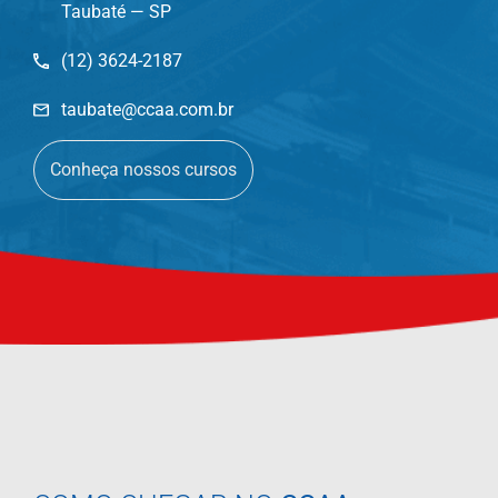
Taubaté — SP
(12) 3624-2187
taubate@ccaa.com.br
Conheça nossos cursos