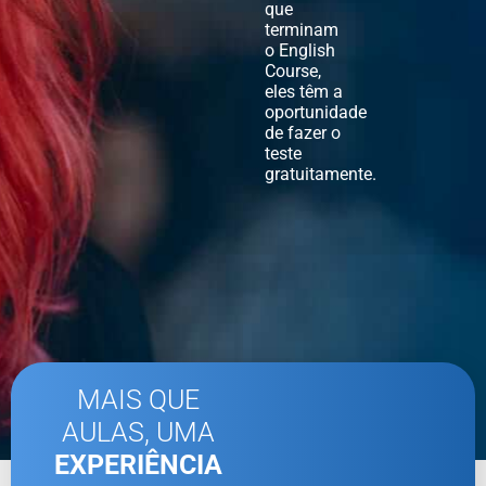
que
terminam
o English
Course,
eles têm a
oportunidade
de fazer o
teste
gratuitamente.
MAIS QUE
AULAS, UMA
EXPERIÊNCIA