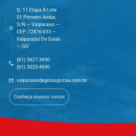
Q. 11 Etapa A Lote
01 Primeiro Andar,
S/N — Valparaiso —
CEP: 72876-033 —
Valparaíso De Goiás
— GO
(61) 3627-3690
(61) 3025-4690
valparaisodegoias@ccaa.com.br
Conheça nossos cursos