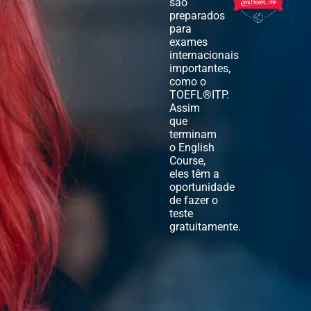
são
preparados
para
exames
internacionais
importantes,
como o
TOEFL®ITP.
Assim
que
terminam
o English
Course,
eles têm a
oportunidade
de fazer o
teste
gratuitamente.