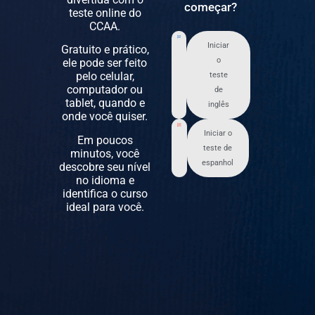
começar?
teste online do
CCAA.
Iniciar
Gratuito e prático,
o
ele pode ser feito
pelo celular,
teste
computador ou
de
tablet, quando e
inglês
onde você quiser.
Iniciar o
Em poucos
teste de
minutos, você
espanhol
descobre seu nível
no idioma e
identifica o curso
ideal para você.