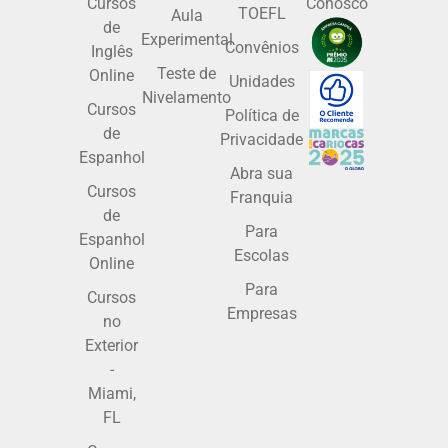
Cursos
Conosco
TOEFL
Aula
de
Experimental
Convênios
Inglês
Teste de
Online
Unidades
Nivelamento
Cursos
Política de
de
Privacidade
Espanhol
Abra sua
Cursos
Franquia
de
Para
Espanhol
Escolas
Online
Para
Cursos
Empresas
no
Exterior
-
Miami,
FL