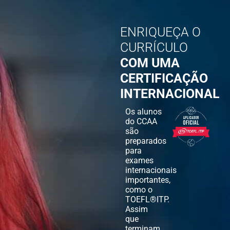
ENRIQUEÇA O
CURRÍCULO
COM UMA
CERTIFICAÇÃO
INTERNACIONAL
Os alunos
do CCAA
são
preparados
para
exames
internacionais
importantes,
como o
TOEFL®ITP.
Assim
que
terminam