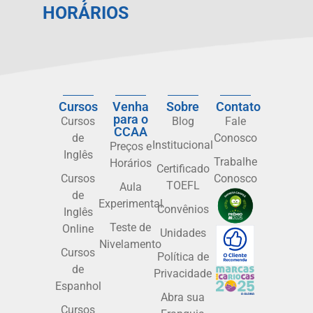
HORÁRIOS
Cursos
Venha
Sobre
Contato
para o
Cursos
Blog
Fale
CCAA
de
Conosco
Institucional
Preços e
Inglês
Trabalhe
Horários
Certificado
Cursos
Conosco
TOEFL
Aula
de
Experimental
Convênios
Inglês
Teste de
Online
Unidades
Nivelamento
Cursos
Política de
de
Privacidade
Espanhol
Abra sua
Cursos