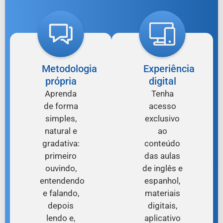
Metodologia
Experiência
própria
digital
Aprenda
Tenha
de forma
acesso
simples,
exclusivo
natural e
ao
gradativa:
conteúdo
primeiro
das aulas
ouvindo,
de inglês e
entendendo
espanhol,
e falando,
materiais
depois
digitais,
lendo e,
aplicativo