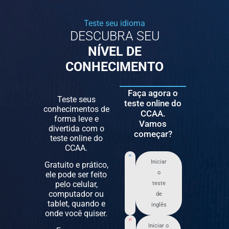
Teste seu idioma
DESCUBRA SEU
NÍVEL DE
CONHECIMENTO
Faça agora o
Teste seus
teste online do
conhecimentos de
CCAA.
forma leve e
Vamos
divertida com o
começar?
teste online do
CCAA.
Iniciar
Gratuito e prático,
o
ele pode ser feito
pelo celular,
teste
computador ou
de
tablet, quando e
inglês
onde você quiser.
Iniciar o