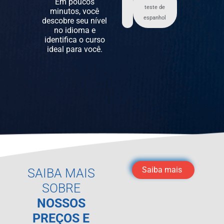
Em poucos
teste de
minutos, você
espanhol
descobre seu nível
no idioma e
identifica o curso
ideal para você.
Saiba mais
SAIBA MAIS
SOBRE
NOSSOS
PREÇOS E