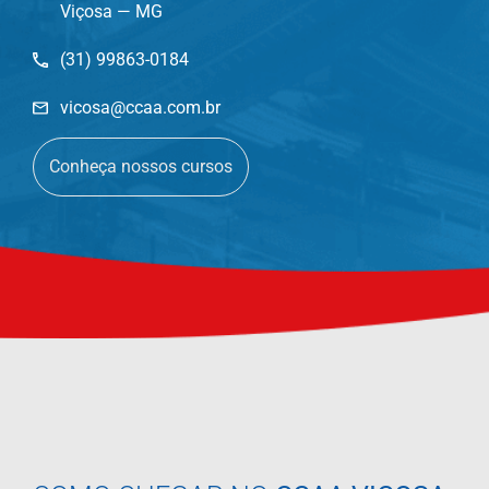
Viçosa — MG
(31) 99863-0184
vicosa@ccaa.com.br
Conheça nossos cursos