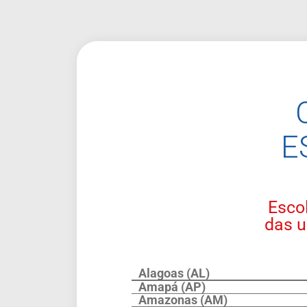
E
Escol
das u
Alagoas (AL)
Amapá (AP)
Amazonas (AM)