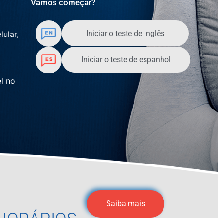
Vamos começar?
Iniciar o teste de inglês
lular,
Iniciar o teste de espanhol
l no
Saiba mais