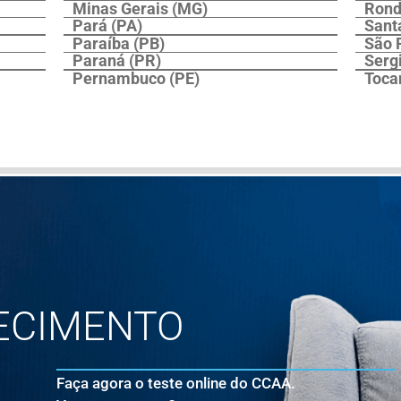
Minas Gerais (MG)
Rond
Pará (PA)
Sant
Paraíba (PB)
São 
Paraná (PR)
Serg
Pernambuco (PE)
Toca
ECIMENTO
Faça agora o teste online do CCAA.