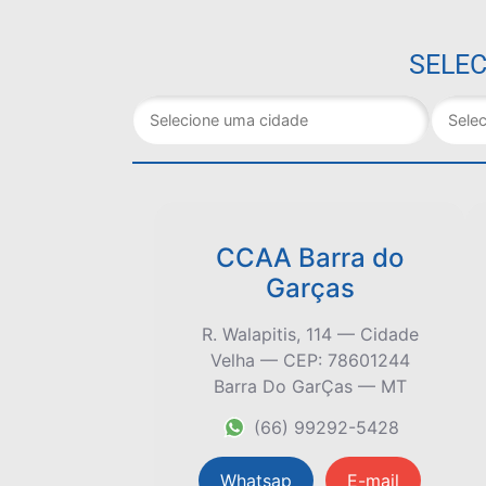
SELEC
CCAA Barra do
Garças
R. Walapitis, 114 — Cidade
Velha — CEP: 78601244
Barra Do GarÇas — MT
(66) 99292-5428
Whatsap
E-mail