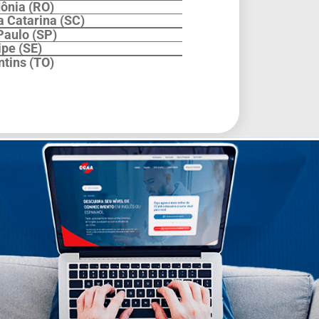
ônia (RO)
a Catarina (SC)
Paulo (SP)
ipe (SE)
ntins (TO)