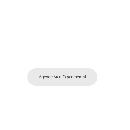
AULAS
HÍBRIDAS
O aluno escolhe, a cada aula, como
quer aprender: online ao vivo ou
presencial, sempre com a mesma
turma e o professor.
Agende Aula Experimental