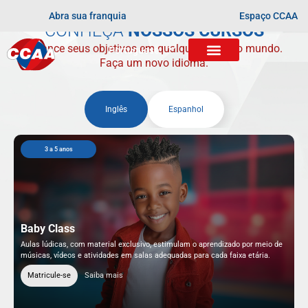
Abra sua franquia
Espaço CCAA
CONHEÇA
NOSSOS CURSOS
Alcance seus objetivos em qualquer lugar do mundo.
Portuguese
Faça um novo idioma.
Inglês
Espanhol
3 a 5 anos
Baby Class
Aulas lúdicas, com material exclusivo, estimulam o aprendizado por meio de
músicas, vídeos e atividades em salas adequadas para cada faixa etária.
Matricule-se
Saiba mais