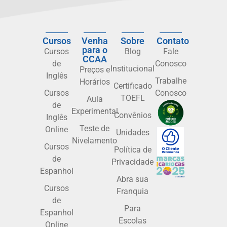
Cursos
Venha
Sobre
Contato
para o
Cursos
Blog
Fale
CCAA
de
Conosco
Institucional
Preços e
Inglês
Trabalhe
Horários
Certificado
Cursos
Conosco
TOEFL
Aula
de
Experimental
Convênios
Inglês
Teste de
Online
Unidades
Nivelamento
Cursos
Política de
de
Privacidade
Espanhol
Abra sua
Cursos
Franquia
de
Para
Espanhol
Escolas
Online