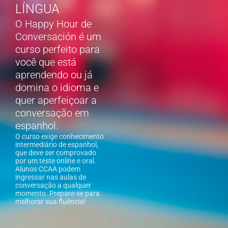
LÍNGUA
O Happy Hour de
Conversación é um
curso perfeito para
você que está
aprendendo ou já
domina o idioma e
quer aperfeiçoar a
conversação em
espanhol.
O curso exige conhecimento
intermediário de espanhol,
que deve ser comprovado
por um teste online e oral.
Alunos CCAA podem
ingressar nas aulas de
conversação a qualquer
momento. Prepare-se para
melhorar sua fluência!