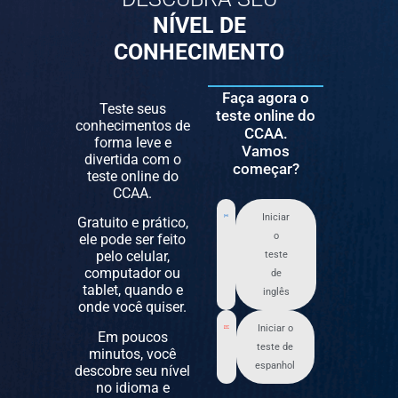
NÍVEL DE
CONHECIMENTO
Faça agora o
Teste seus
teste online do
conhecimentos de
CCAA.
forma leve e
Vamos
divertida com o
começar?
teste online do
CCAA.
Iniciar
Gratuito e prático,
o
ele pode ser feito
pelo celular,
teste
computador ou
de
tablet, quando e
inglês
onde você quiser.
Iniciar o
Em poucos
teste de
minutos, você
espanhol
descobre seu nível
no idioma e