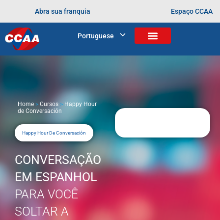
Abra sua franquia
Espaço CCAA
Portuguese
Home
>
Cursos
>
Happy Hour
de Conversación
Happy Hour De Conversación
CONVERSAÇÃO
EM ESPANHOL
PARA VOCÊ
SOLTAR A