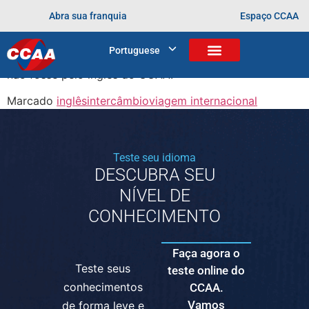
“Eu tô fazendo um intercâmbio de férias, e o inglês do
Abra sua franquia
Espaço CCAA
CCAA me ajudou muito porque, chegando aqui, eu já
tinha amigos, eu já consegui me comunicar. E eu já fui
Portuguese
para um nível muito mais avançado do que eu estaria se
não fosse pelo inglês do CCAA.”
Marcado
inglês
intercâmbio
viagem internacional
Teste seu idioma
DESCUBRA SEU
NÍVEL DE
CONHECIMENTO
Faça agora o
Teste seus
teste online do
conhecimentos
CCAA.
Vamos
de forma leve e