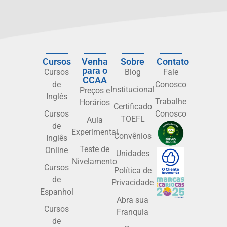
Cursos
Venha
Sobre
Contato
para o
Cursos
Blog
Fale
CCAA
de
Conosco
Institucional
Preços e
Inglês
Trabalhe
Horários
Certificado
Cursos
Conosco
TOEFL
Aula
de
Experimental
Convênios
Inglês
Teste de
Online
Unidades
Nivelamento
Cursos
Política de
de
Privacidade
Espanhol
Abra sua
Cursos
Franquia
de