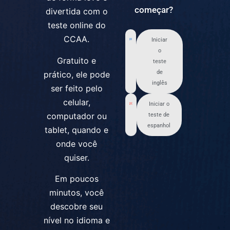
começar?
divertida com o
teste online do
CCAA.
Iniciar
o
Gratuito e
teste
de
prático, ele pode
inglês
ser feito pelo
celular,
Iniciar o
computador ou
teste de
espanhol
tablet, quando e
onde você
quiser.
Em poucos
minutos, você
descobre seu
nível no idioma e