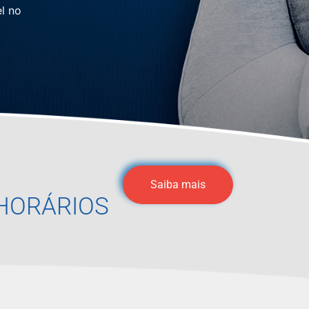
l no
Saiba mais
HORÁRIOS