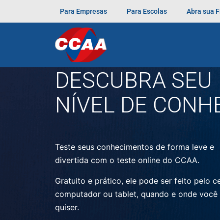
Para Empresas
Para Escolas
Abra sua 
Marcado
aulas online
estudar no exterior
inglê
Teste seu idioma
DESCUBRA SEU
NÍVEL DE CONH
Teste seus conhecimentos de forma leve e
divertida com o teste online do CCAA.
Gratuito e prático, ele pode ser feito pelo ce
computador ou tablet, quando e onde você
quiser.