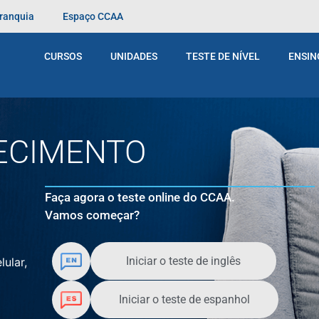
Franquia
Espaço CCAA
s
metodologia
CURSOS
UNIDADES
TESTE DE NÍVEL
ENSIN
ECIMENTO
Faça agora o teste online do CCAA.
Vamos começar?
Iniciar o teste de inglês
lular,
Iniciar o teste de espanhol