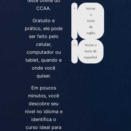
teste online do
CCAA.
Iniciar
o
Gratuito e
teste
de
prático, ele pode
inglês
ser feito pelo
celular,
Iniciar o
computador ou
teste de
espanhol
tablet, quando e
onde você
quiser.
Em poucos
minutos, você
descobre seu
nível no idioma e
identifica o
curso ideal para