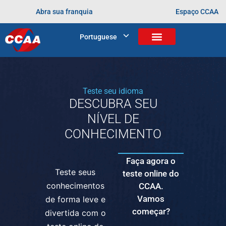
“Hoje eu sou só gratidão ao CCAA por me permitir me
Abra sua franquia
Espaço CCAA
comunicar melhor com o mundo. O inglês permite essa
comunicação universal.”
Portuguese
Marcado
inglês
metodologia
oportunidade profissional
Teste seu idioma
DESCUBRA SEU
NÍVEL DE
CONHECIMENTO
Faça agora o
Teste seus
teste online do
conhecimentos
CCAA.
Vamos
de forma leve e
começar?
divertida com o