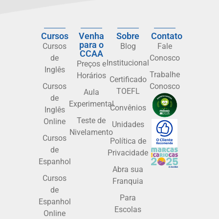
Cursos
Venha
Sobre
Contato
para o
Cursos
Blog
Fale
CCAA
de
Conosco
Institucional
Preços e
Inglês
Trabalhe
Horários
Certificado
Cursos
Conosco
TOEFL
Aula
de
Experimental
Convênios
Inglês
Teste de
Online
Unidades
Nivelamento
Cursos
Política de
de
Privacidade
Espanhol
Abra sua
Cursos
Franquia
de
Para
Espanhol
Escolas
Online