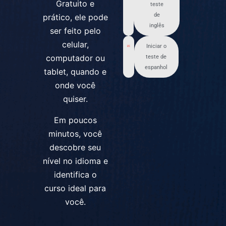
Gratuito e
teste
de
prático, ele pode
inglês
ser feito pelo
celular,
Iniciar o
computador ou
teste de
espanhol
tablet, quando e
onde você
quiser.
Em poucos
minutos, você
descobre seu
nível no idioma e
identifica o
curso ideal para
você.