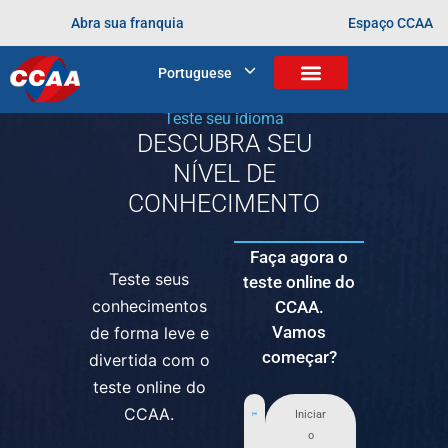
Marcado
aprendendo desde cedo
aulas
Abra sua franquia
Espaço CCAA
online
inglês
metodologia
oportunidade profissional
Portuguese
Teste seu idioma
DESCUBRA SEU
NÍVEL DE
CONHECIMENTO
Faça agora o
Teste seus
teste online do
conhecimentos
CCAA.
Vamos
de forma leve e
começar?
divertida com o
teste online do
CCAA.
Iniciar
o