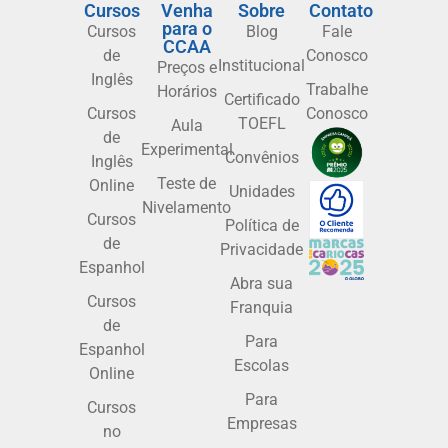
Cursos
Venha
Sobre
Contato
para o
Cursos
Blog
Fale
CCAA
de
Conosco
Institucional
Preços e
Inglês
Trabalhe
Horários
Certificado
Cursos
Conosco
TOEFL
Aula
de
Experimental
Convênios
Inglês
Teste de
Online
Unidades
Nivelamento
Cursos
Política de
de
Privacidade
Espanhol
Abra sua
Cursos
Franquia
de
Para
Espanhol
Escolas
Online
Para
Cursos
Empresas
no