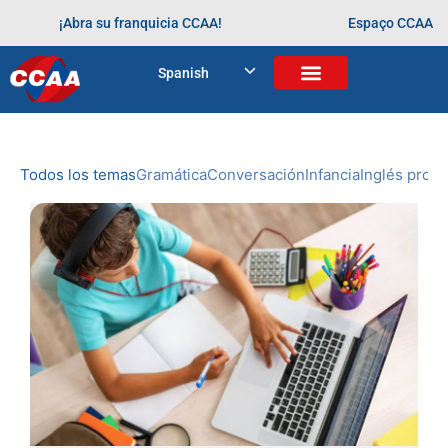
¡Abra su franquicia CCAA!
Espaço CCAA
BLOG
Spanish
Home
>
Arquivos para
NOVEDADES
DE CCAA
Todos los temas
Gramática
Conversación
Infancia
Inglés profe