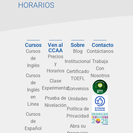
HORARIOS
Cursos
Ven al
Sobre
Contacto
CCAA
Cursos
Blog
Contáctanos
Precios
de
Institucional
Trabaja
y
Inglés
Con
Horarios
Certificado
Cursos
Nosotros
TOEFL
Clase
de
Experimental
Convenios
Inglés
en
Prueba de
Unidades
Línea
Nivelación
Política de
Cursos
Privacidad
de
Abra su
Español