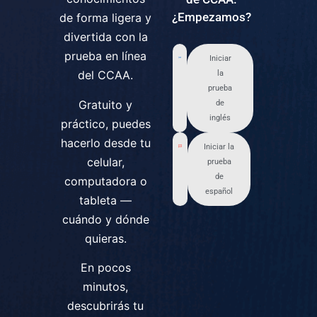
¿Empezamos?
de forma ligera y
divertida con la
prueba en línea
Iniciar
del CCAA.
la
prueba
Gratuito y
de
inglés
práctico, puedes
hacerlo desde tu
Iniciar la
celular,
prueba
de
computadora o
español
tableta —
cuándo y dónde
quieras.
En pocos
minutos,
descubrirás tu