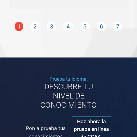
1
2
3
4
5
6
7
Prueba tu idioma.
DESCUBRE TU
NIVEL DE
CONOCIMIENTO
Haz ahora la
Pon a prueba tus
prueba en línea
conocimientos
de CCAA.