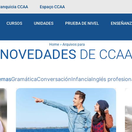
franquicia CCAA
Espaço CCAA
CURSOS
UNIDADES
PRUEBA DE NIVEL
ENSEÑANZ
BLOG
Home
>
Arquivos para
NOVEDADES
DE CCA
temas
Gramática
Conversación
Infancia
Inglés profesion