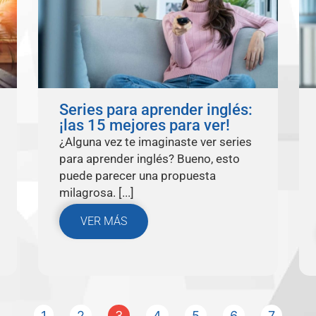
Series para aprender inglés:
¡las 15 mejores para ver!
¿Alguna vez te imaginaste ver series
para aprender inglés? Bueno, esto
puede parecer una propuesta
milagrosa. [...]
VER MÁS
1
2
3
4
5
6
7