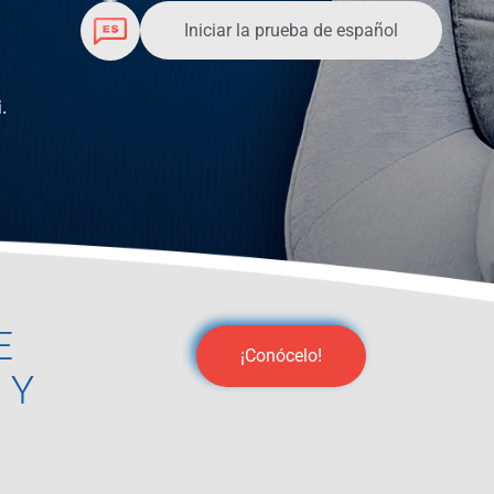
Iniciar la prueba de español
.
E
¡Conócelo!
 Y