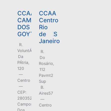
CCAA
CCAA
CAMPOS
Centro
DOS
Rio
GOYTACAZES
de
Janeiro
R.
VoluntÁrios
R.
Da
Do
PÁtria,
Rosário,
120
112
—
Pavmt2
Centro
Sup
—
B.
CEP:
Aires57
28035260
—
Campos
Centro
Dos