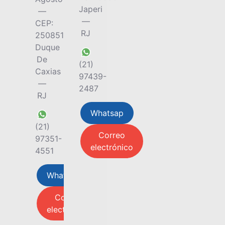
Japeri
—
—
CEP:
RJ
25085131
Duque
De
(21)
Caxias
97439-
—
2487
RJ
Whatsap
(21)
Correo
97351-
electrónico
4551
Whatsap
Correo
electrónico