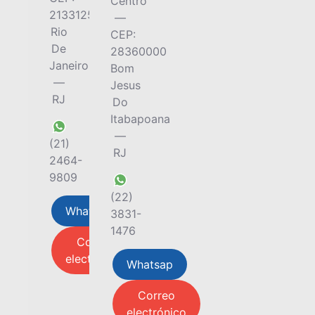
Centro
21331250
—
Rio
CEP:
De
28360000
Janeiro
Bom
—
Jesus
RJ
Do
Itabapoana
—
(21)
RJ
2464-
9809
(22)
Whatsap
3831-
1476
Correo
electrónico
Whatsap
Correo
electrónico