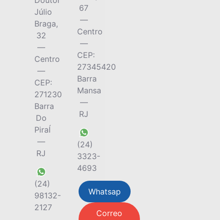
67
Júlio
—
Braga,
Centro
32
—
—
CEP:
Centro
27345420
—
Barra
CEP:
Mansa
27123010
—
Barra
RJ
Do
PiraÍ
—
(24)
RJ
3323-
4693
(24)
Whatsap
98132-
2127
Correo