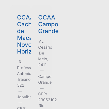
CCAA
CCAA
Cachoeiras
Campo
de
Grande
Macacu
Av.
Novo
Cesário
Horizonte
De
Melo,
R.
2411
Professor
—
Antônio
Campo
Trajano,
Grande
322
—
—
CEP:
Japuiba
23052102
—
Rio
CEP: