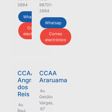
2684
98701-
2684
Whatsap
Whatsap
Correo
electrónico
Correo
electrónico
CCAA
CCAA
Angra
Araruama
dos
Av.
Reis
Getúlio
Vargas,
Av.
67
Raul