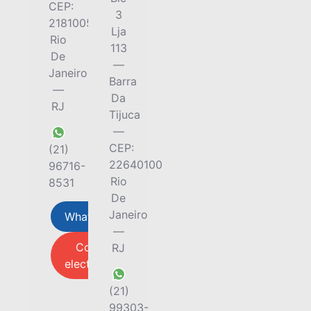
CEP:
3
21810052
Lja
Rio
113
De
—
Janeiro
Barra
—
Da
RJ
Tijuca
—
CEP:
(21)
22640100
96716-
Rio
8531
De
Janeiro
Whatsap
—
Correo
RJ
electrónico
(21)
99303-