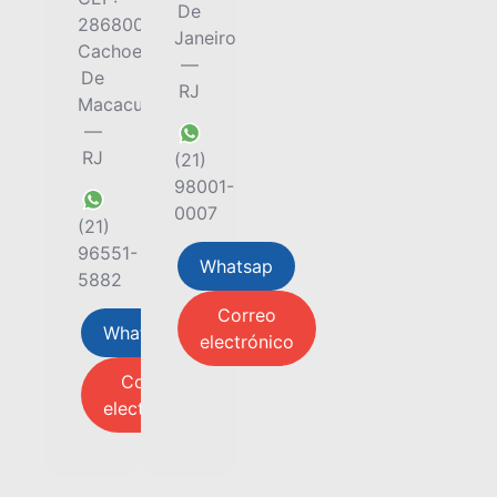
De
28680000
Janeiro
Cachoeiras
—
De
RJ
Macacu
—
RJ
(21)
98001-
0007
(21)
96551-
Whatsap
5882
Correo
Whatsap
electrónico
Correo
electrónico