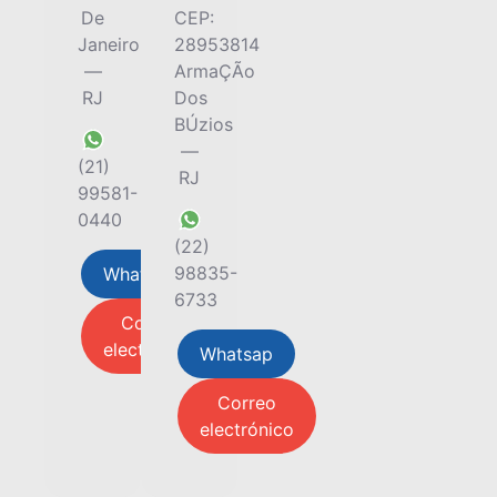
De
CEP:
Janeiro
28953814
—
ArmaÇÃo
RJ
Dos
BÚzios
—
(21)
RJ
99581-
0440
(22)
98835-
Whatsap
6733
Correo
electrónico
Whatsap
Correo
electrónico