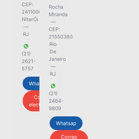
CEP:
Rocha
24110000
Miranda
NiterÓi
—
—
CEP:
RJ
21550380
Rio
De
(21)
Janeiro
2621-
—
5757
RJ
Whatsap
(21)
Correo
2464-
electrónico
9809
Whatsap
Correo