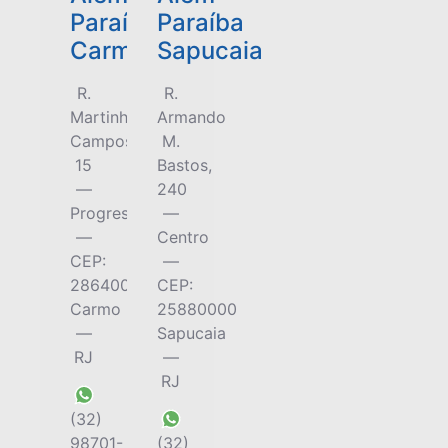
Paraíba
Paraíba
Carmo
Sapucaia
R.
R.
Martinho
Armando
Campos,
M.
15
Bastos,
—
240
Progresso
—
—
Centro
CEP:
—
28640000
CEP:
Carmo
25880000
—
Sapucaia
RJ
—
RJ
(32)
98701-
(32)