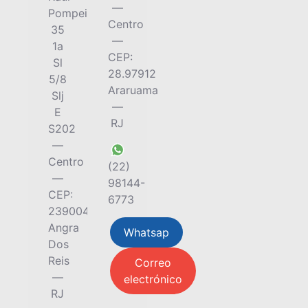
—
Pompeia,
Centro
35
—
1a
CEP:
Sl
28.97912
5/8
Araruama
Slj
—
E
RJ
S202
—
Centro
(22)
—
98144-
CEP:
6773
23900415
Angra
Whatsap
Dos
Reis
Correo
—
electrónico
RJ