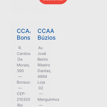
CCAA
CCAA
Bonsucesso
Búzios
R.
Av.
Cardoso
José
De
Bento
Morais,
Ribeiro
390
Dantas,
—
4994
Bonsucesso
Loja
—
02
CEP:
—
21032000
Manguinhos
Rio
—