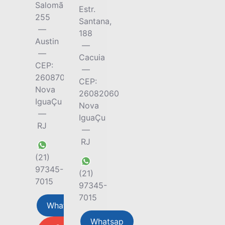
Salomão,
Estr.
255
Santana,
—
188
Austin
—
—
Cacuia
CEP:
—
26087050
CEP:
Nova
26082060
IguaÇu
Nova
—
IguaÇu
RJ
—
RJ
(21)
97345-
(21)
7015
97345-
7015
Whatsap
Whatsap