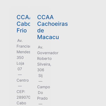
CCAA
CCAA
Cabo
Cachoeiras
Frio
de
Macacu
Av.
Francisco
Av.
Mendes,
Governador
350
Roberto
Loja
Silveira,
07
306
—
Slj
Centro
—
—
Campo
CEP:
Do
28907070
Prado
Cabo
—