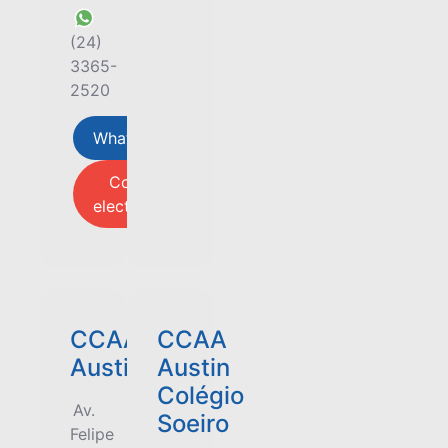
(24)
3365-
2520
Whatsap
Correo
electrónico
CCAA
CCAA
Austin
Austin
Colégio
Av.
Soeiro
Felipe