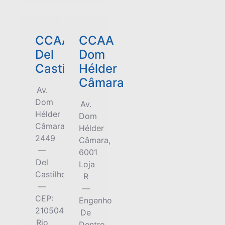
CCAA
CCAA
Del
Dom
Castilho
Hélder
Câmara
Av.
Dom
Av.
Hélder
Dom
Câmara,
Hélder
2449
Câmara,
—
6001
Del
Loja
Castilho
R
—
—
CEP:
Engenho
21050453
De
Rio
Dentro