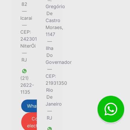
82
Gregório
—
De
Icarai
Castro
—
Moraes,
CEP:
1147
24230165
—
NiterÓi
Ilha
—
Do
RJ
Governador
—
CEP:
(21)
21931350
2622-
Rio
1135
De
Janeiro
Whatsap
—
RJ
Correo
electrónico