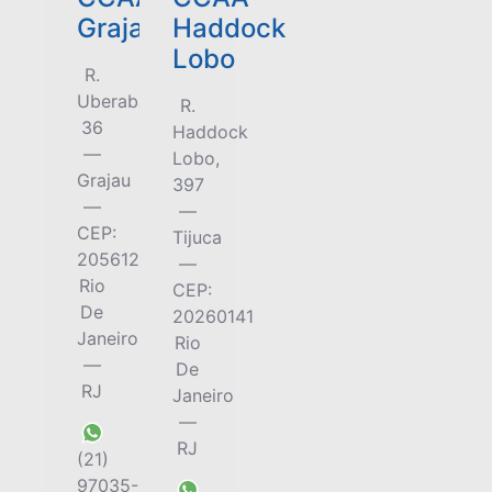
Grajaú
Haddock
Lobo
R.
Uberaba,
R.
36
Haddock
—
Lobo,
Grajau
397
—
—
CEP:
Tijuca
20561240
—
Rio
CEP:
De
20260141
Janeiro
Rio
—
De
RJ
Janeiro
—
RJ
(21)
97035-