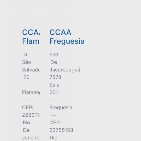
CCAA
CCAA
Flamengo
Freguesia
R.
Estr.
São
De
Salvador,
Jacarepaguá,
20
7578
—
Sala
Flamengo
201
—
—
CEP:
Freguesia
22231130
—
Rio
CEP:
De
22755158
Janeiro
Rio