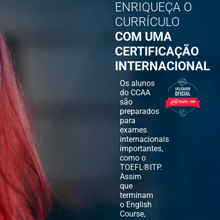
ENRIQUEÇA O
CURRÍCULO
COM UMA
CERTIFICAÇÃO
INTERNACIONAL
Os alunos
do CCAA
são
preparados
para
exames
internacionais
importantes,
como o
TOEFL®ITP.
Assim
que
terminam
o English
Course,