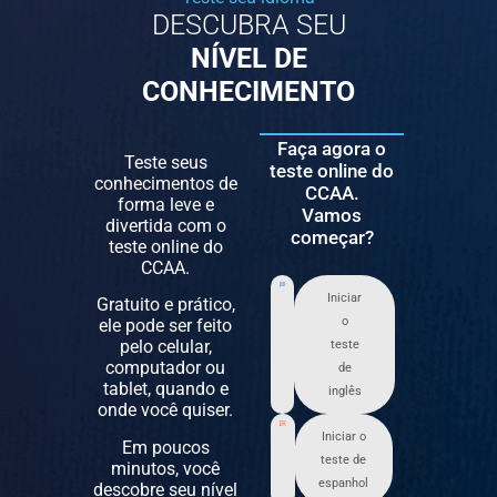
DESCUBRA SEU
NÍVEL DE
CONHECIMENTO
Faça agora o
Teste seus
teste online do
conhecimentos de
CCAA.
forma leve e
Vamos
divertida com o
começar?
teste online do
CCAA.
Iniciar
Gratuito e prático,
o
ele pode ser feito
pelo celular,
teste
computador ou
de
tablet, quando e
inglês
onde você quiser.
Iniciar o
Em poucos
teste de
minutos, você
espanhol
descobre seu nível