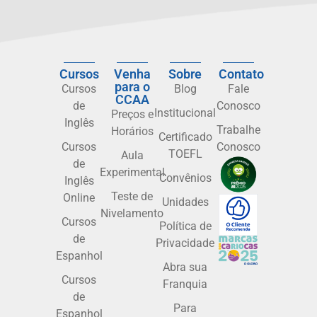
Cursos
Venha
Sobre
Contato
para o
Cursos
Blog
Fale
CCAA
de
Conosco
Institucional
Preços e
Inglês
Trabalhe
Horários
Certificado
Cursos
Conosco
TOEFL
Aula
de
Experimental
Convênios
Inglês
Teste de
Online
Unidades
Nivelamento
Cursos
Política de
de
Privacidade
Espanhol
Abra sua
Cursos
Franquia
de
Para
Espanhol