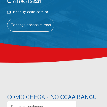
(21) 96716-8531
bangu@ccaa.com.br
Conheça nossos cursos
COMO CHEGAR NO
CCAA BANGU