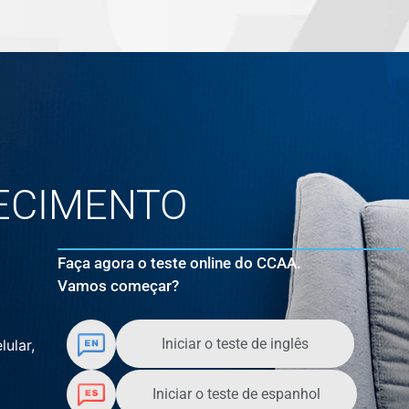
ECIMENTO
Faça agora o teste online do CCAA.
Vamos começar?
Iniciar o teste de inglês
lular,
Iniciar o teste de espanhol