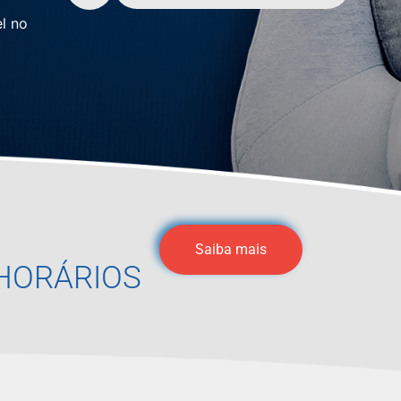
l no
Saiba mais
HORÁRIOS