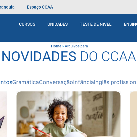
Franquia
Espaço CCAA
CURSOS
UNIDADES
TESTE DE NÍVEL
ENSIN
BLOG
Home
>
Arquivos para
NOVIDADES
DO CCAA
untos
Gramática
Conversação
Infância
Inglês profission