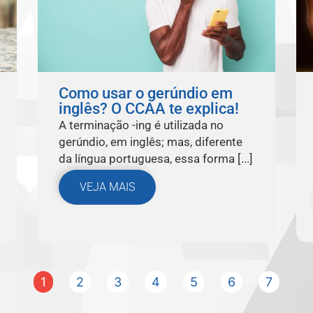
Como usar o gerúndio em
inglês? O CCAA te explica!
A terminação -ing é utilizada no
gerúndio, em inglês; mas, diferente
da língua portuguesa, essa forma [...]
VEJA MAIS
1
2
3
4
5
6
7