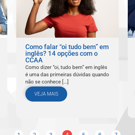
Como falar “oi tudo bem” em
inglês? 14 opções com o
CCAA
Como dizer “oi, tudo bem” em inglês
é uma das primeiras dúvidas quando
não se conhece [...]
VEJA MAIS
1
2
3
4
5
6
7