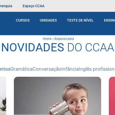
Franquia
Espaço CCAA
CURSOS
UNIDADES
TESTE DE NÍVEL
ENSIN
BLOG
Home
>
Arquivos para
NOVIDADES
DO CCAA
untos
Gramática
Conversação
Infância
Inglês profission