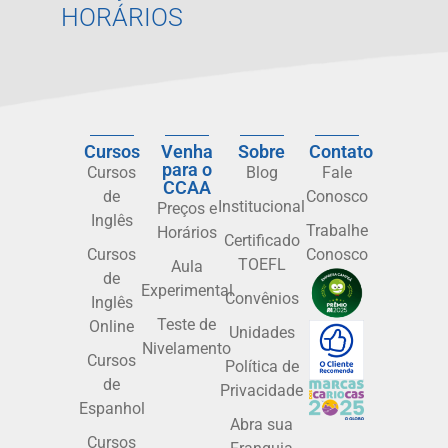
HORÁRIOS
Cursos
Venha
Sobre
Contato
para o
Cursos
Blog
Fale
CCAA
de
Conosco
Institucional
Preços e
Inglês
Trabalhe
Horários
Certificado
Cursos
Conosco
TOEFL
Aula
de
Experimental
Convênios
Inglês
Teste de
Online
Unidades
Nivelamento
Cursos
Política de
de
Privacidade
Espanhol
Abra sua
Cursos