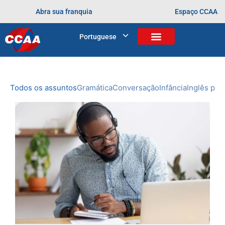
Abra sua franquia
Espaço CCAA
BLOG
Portuguese
Home
>
Arquivos para
NOVIDADES
DO CCAA
Todos os assuntos
Gramática
Conversação
Infância
Inglês prof