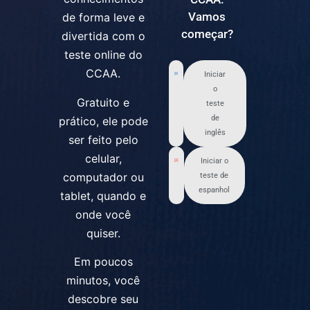
Vamos
de forma leve e
começar?
divertida com o
teste online do
CCAA.
Iniciar
o
Gratuito e
teste
de
prático, ele pode
inglês
ser feito pelo
celular,
Iniciar o
computador ou
teste de
espanhol
tablet, quando e
onde você
quiser.
Em poucos
minutos, você
descobre seu