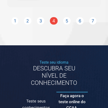
1
2
3
4
5
6
7
Teste seu idioma
DESCUBRA SEU
NÍVEL DE
CONHECIMENTO
Faça agora o
Teste seus
teste online do
conhecimentos
CCAA.