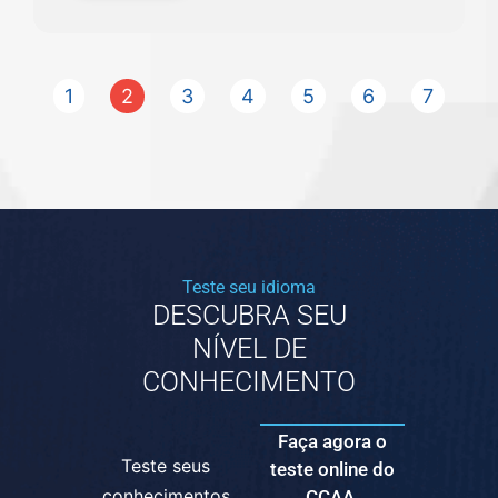
1
2
3
4
5
6
7
Teste seu idioma
DESCUBRA SEU
NÍVEL DE
CONHECIMENTO
Faça agora o
Teste seus
teste online do
conhecimentos
CCAA.