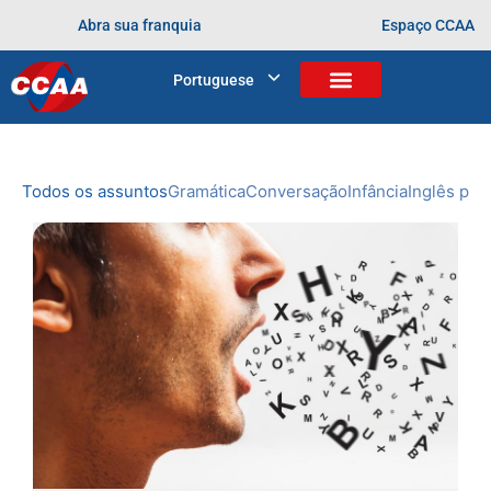
Abra sua franquia
Espaço CCAA
BLOG
Portuguese
Home
>
Arquivos para
NOVIDADES
DO CCAA
Todos os assuntos
Gramática
Conversação
Infância
Inglês prof