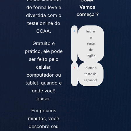
Vamos
de forma leve e
começar?
divertida com o
teste online do
CCAA.
Iniciar
o
Gratuito e
teste
de
prático, ele pode
inglês
ser feito pelo
celular,
Iniciar o
computador ou
teste de
espanhol
tablet, quando e
onde você
quiser.
Em poucos
minutos, você
descobre seu