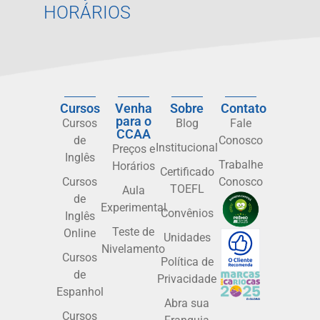
HORÁRIOS
Cursos
Venha
Sobre
Contato
para o
Cursos
Blog
Fale
CCAA
de
Conosco
Institucional
Preços e
Inglês
Trabalhe
Horários
Certificado
Cursos
Conosco
TOEFL
Aula
de
Experimental
Convênios
Inglês
Teste de
Online
Unidades
Nivelamento
Cursos
Política de
de
Privacidade
Espanhol
Abra sua
Cursos