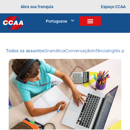
Abra sua franquia
Espaço CCAA
BLOG
Portuguese
Home
>
Arquivos para
NOVIDADES
DO CCAA
Todos os assuntos
Gramática
Conversação
Infância
Inglês prof