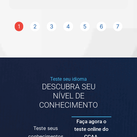
1
2
3
4
5
6
7
Teste seu idioma
DESCUBRA SEU
NÍVEL DE
CONHECIMENTO
Faça agora o
Teste seus
teste online do
conhecimentos
CCAA.