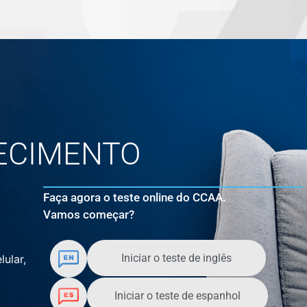
ECIMENTO
Faça agora o teste online do CCAA.
Vamos começar?
Iniciar o teste de inglês
lular,
Iniciar o teste de espanhol