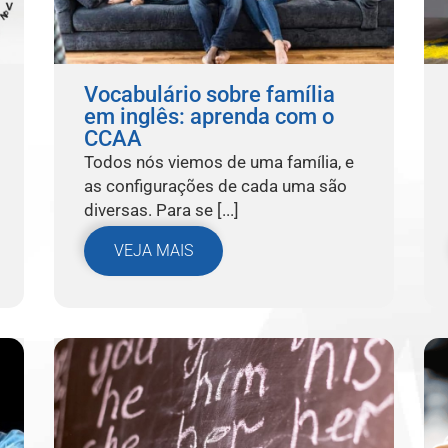
Vocabulário sobre família
em inglês: aprenda com o
CCAA
Todos nós viemos de uma família, e
as configurações de cada uma são
diversas. Para se [...]
VEJA MAIS