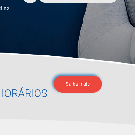
l no
Saiba mais
HORÁRIOS