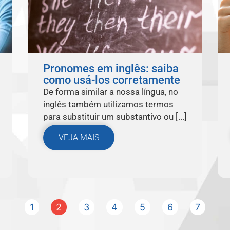
Pronomes em inglês: saiba
como usá-los corretamente
De forma similar a nossa língua, no
inglês também utilizamos termos
para substituir um substantivo ou [...]
VEJA MAIS
1
2
3
4
5
6
7