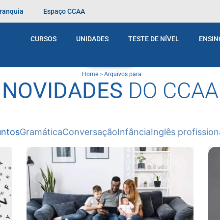
Franquia
Espaço CCAA
CURSOS
UNIDADES
TESTE DE NÍVEL
ENSIN
BLOG
Home
>
Arquivos para
NOVIDADES
DO CCAA
untos
Gramática
Conversação
Infância
Inglês profission