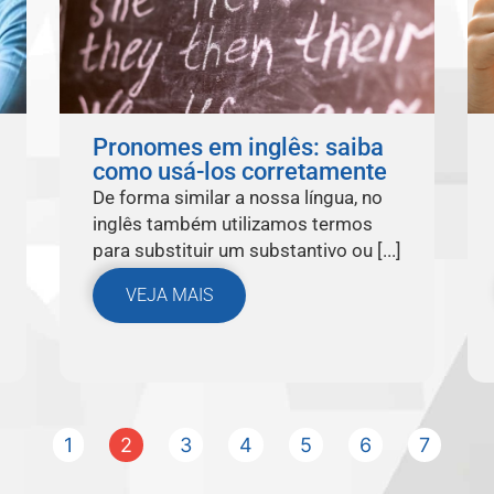
Pronomes em inglês: saiba
como usá-los corretamente
De forma similar a nossa língua, no
inglês também utilizamos termos
para substituir um substantivo ou [...]
VEJA MAIS
1
2
3
4
5
6
7