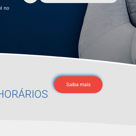
l no
Saiba mais
HORÁRIOS