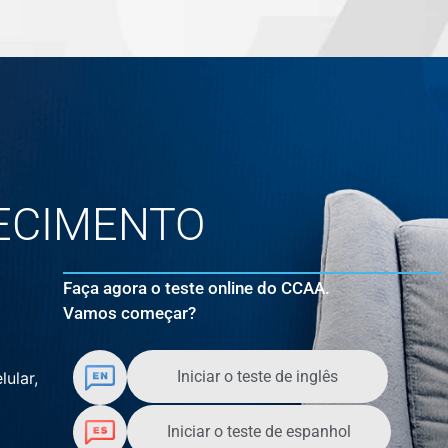
ECIMENTO
Faça agora o teste online do CCAA.
Vamos começar?
Iniciar o teste de inglês
lular,
Iniciar o teste de espanhol