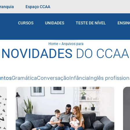
Franquia
Espaço CCAA
CURSOS
UNIDADES
TESTE DE NÍVEL
ENSIN
BLOG
Home
>
Arquivos para
NOVIDADES
DO CCAA
untos
Gramática
Conversação
Infância
Inglês profission