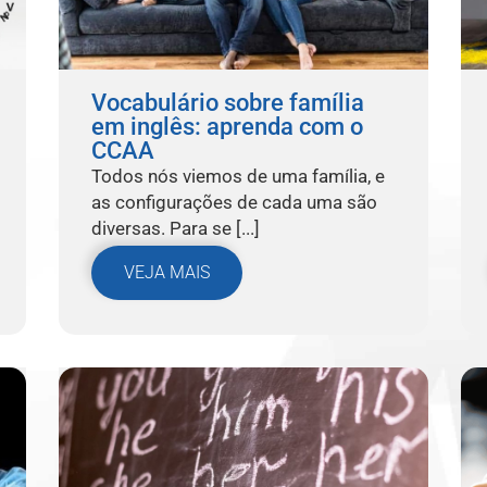
Vocabulário sobre família
em inglês: aprenda com o
CCAA
Todos nós viemos de uma família, e
as configurações de cada uma são
diversas. Para se [...]
VEJA MAIS