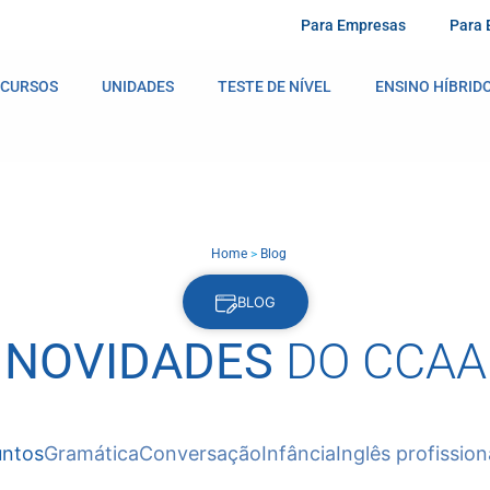
Para Empresas
Para 
CURSOS
UNIDADES
TESTE DE NÍVEL
ENSINO HÍBRID
Home
>
Blog
BLOG
NOVIDADES
DO CCAA
untos
Gramática
Conversação
Infância
Inglês profission