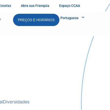
Escolas
Abra sua Franquia
Espaço CCAA
Portuguese
O
PREÇOS E HORÁRIOS
al
Diversidades