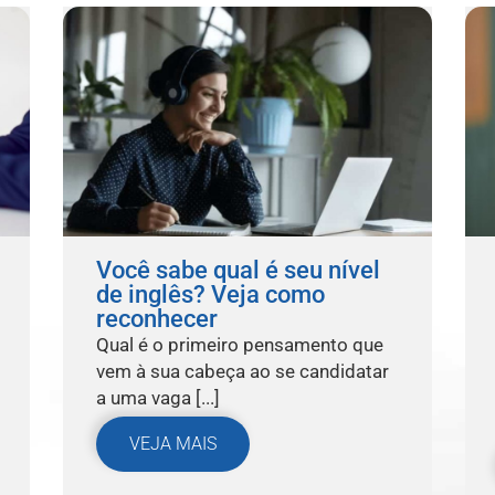
Você sabe qual é seu nível
de inglês? Veja como
reconhecer
Qual é o primeiro pensamento que
vem à sua cabeça ao se candidatar
a uma vaga [...]
VEJA MAIS