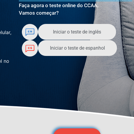
Faça agora o teste online do CCAA.
Vamos começar?
Iniciar o teste de inglês
lular,
Iniciar o teste de espanhol
l no