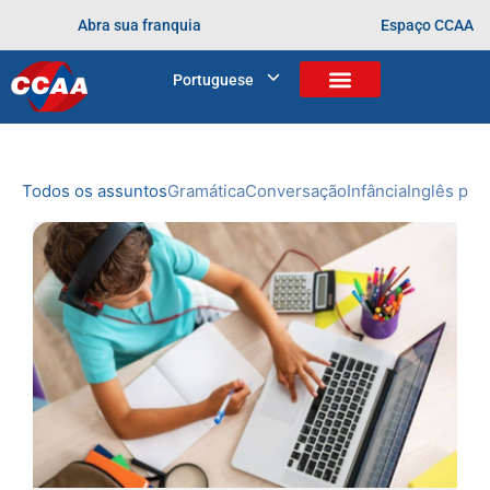
Abra sua franquia
Espaço CCAA
BLOG
Portuguese
Home
>
aprendendo desde cedo
NOVIDADES
DO CCAA
Todos os assuntos
Gramática
Conversação
Infância
Inglês prof