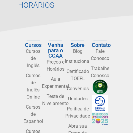
HORÁRIOS
Cursos
Venha
Sobre
Contato
para o
Cursos
Blog
Fale
CCAA
de
Conosco
Institucional
Preços e
Inglês
Trabalhe
Horários
Certificado
Cursos
Conosco
TOEFL
Aula
de
Experimental
Convênios
Inglês
Teste de
Online
Unidades
Nivelamento
Cursos
Política de
de
Privacidade
Espanhol
Abra sua
Cursos