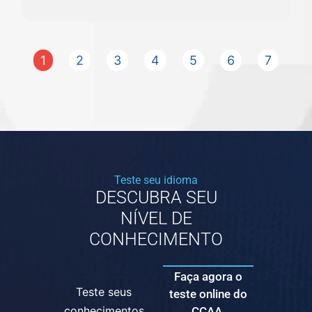
1
2
3
4
5
6
7
Teste seu idioma
DESCUBRA SEU
NÍVEL DE
CONHECIMENTO
Faça agora o
Teste seus
teste online do
conhecimentos
CCAA.