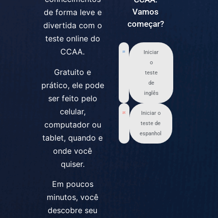
Vamos
de forma leve e
começar?
divertida com o
teste online do
CCAA.
Iniciar
o
Gratuito e
teste
de
prático, ele pode
inglês
ser feito pelo
celular,
Iniciar o
computador ou
teste de
espanhol
tablet, quando e
onde você
quiser.
Em poucos
minutos, você
descobre seu