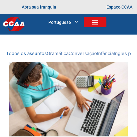
Abra sua franquia
Espaço CCAA
BLOG
Portuguese
Home
>
Arquivos para
NOVIDADES
DO CCAA
Todos os assuntos
Gramática
Conversação
Infância
Inglês prof