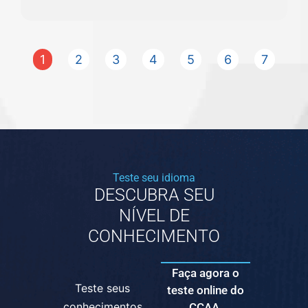
1
2
3
4
5
6
7
Teste seu idioma
DESCUBRA SEU
NÍVEL DE
CONHECIMENTO
Faça agora o
Teste seus
teste online do
conhecimentos
CCAA.