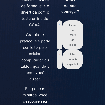
Vamos
de forma leve e
começar?
divertida com o
teste online do
CCAA.
Iniciar
o
Gratuito e
teste
de
prático, ele pode
inglês
ser feito pelo
celular,
Iniciar o
computador ou
teste de
espanhol
tablet, quando e
onde você
quiser.
Em poucos
minutos, você
descobre seu