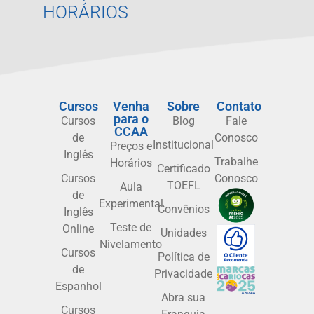
HORÁRIOS
Cursos
Venha
Sobre
Contato
para o
Cursos
Blog
Fale
CCAA
de
Conosco
Institucional
Preços e
Inglês
Trabalhe
Horários
Certificado
Cursos
Conosco
TOEFL
Aula
de
Experimental
Convênios
Inglês
Teste de
Online
Unidades
Nivelamento
Cursos
Política de
de
Privacidade
Espanhol
Abra sua
Cursos