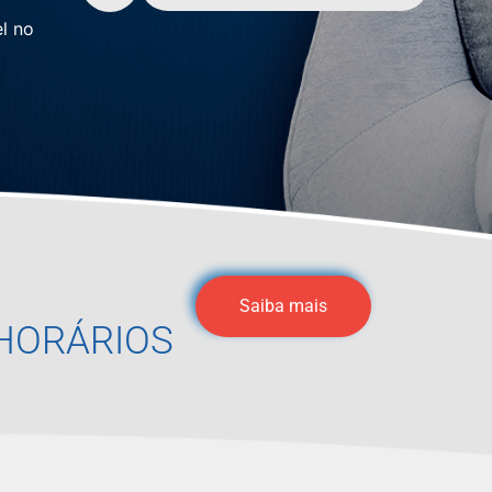
l no
Saiba mais
HORÁRIOS