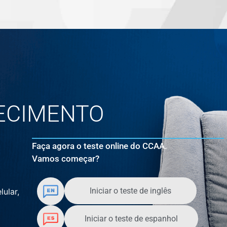
ECIMENTO
Faça agora o teste online do CCAA.
Vamos começar?
Iniciar o teste de inglês
lular,
Iniciar o teste de espanhol