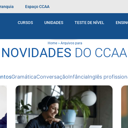
Franquia
Espaço CCAA
CURSOS
UNIDADES
TESTE DE NÍVEL
ENSIN
BLOG
Home
>
Arquivos para
NOVIDADES
DO CCAA
untos
Gramática
Conversação
Infância
Inglês profission