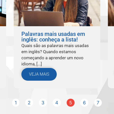
Palavras mais usadas em
inglês: conheça a lista!
Quais são as palavras mais usadas
em inglês? Quando estamos
começando a aprender um novo
idioma, [...]
VEJA MAIS
1
2
3
4
5
6
7