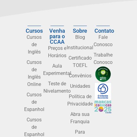
Cursos
Venha
Sobre
Contato
para o
Cursos
Blog
Fale
CCAA
de
Conosco
Institucional
Preços e
Inglês
Trabalhe
Horários
Certificado
Cursos
Conosco
TOEFL
Aula
de
Experimental
Convênios
Inglês
Teste de
Online
Unidades
Nivelamento
Cursos
Política de
de
Privacidade
Espanhol
Abra sua
Cursos
Franquia
de
Para
Espanhol