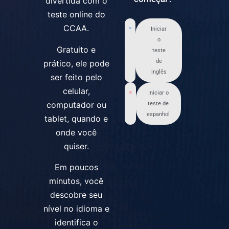
divertida com o
teste online do
CCAA.
Iniciar
o
Gratuito e
teste
de
prático, ele pode
inglês
ser feito pelo
celular,
Iniciar o
computador ou
teste de
espanhol
tablet, quando e
onde você
quiser.
Em poucos
minutos, você
descobre seu
nível no idioma e
identifica o