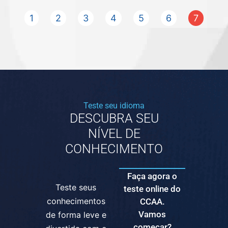
1
2
3
4
5
6
7
Teste seu idioma
DESCUBRA SEU
NÍVEL DE
CONHECIMENTO
Faça agora o
Teste seus
teste online do
conhecimentos
CCAA.
Vamos
de forma leve e
começar?