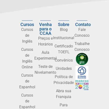
Cursos
Venha
Sobre
Contato
para o
Cursos
Blog
Fale
CCAA
de
Conosco
Institucional
Preços e
Inglês
Trabalhe
Horários
Certificado
Cursos
Conosco
TOEFL
Aula
de
Experimental
Convênios
Inglês
Teste de
Online
Unidades
Nivelamento
Cursos
Política de
de
Privacidade
Espanhol
Abra sua
Cursos
Franquia
de
Para
Espanhol