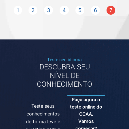
1
2
3
4
5
6
7
Teste seu idioma
DESCUBRA SEU
NÍVEL DE
CONHECIMENTO
Faça agora o
Teste seus
teste online do
conhecimentos
CCAA.
Vamos
de forma leve e
começar?