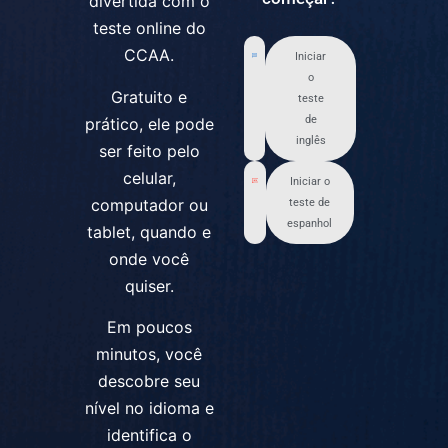
divertida com o
teste online do
CCAA.
Iniciar
o
Gratuito e
teste
de
prático, ele pode
inglês
ser feito pelo
celular,
Iniciar o
computador ou
teste de
espanhol
tablet, quando e
onde você
quiser.
Em poucos
minutos, você
descobre seu
nível no idioma e
identifica o