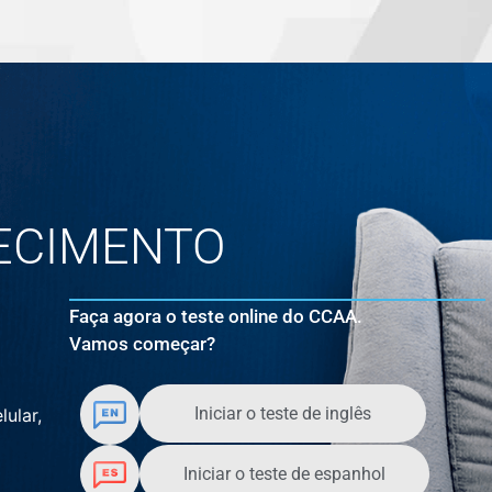
ECIMENTO
Faça agora o teste online do CCAA.
Vamos começar?
Iniciar o teste de inglês
lular,
Iniciar o teste de espanhol