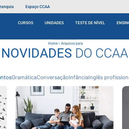
Franquia
Espaço CCAA
CURSOS
UNIDADES
TESTE DE NÍVEL
ENSIN
BLOG
Home
>
Arquivos para
NOVIDADES
DO CCAA
untos
Gramática
Conversação
Infância
Inglês profission