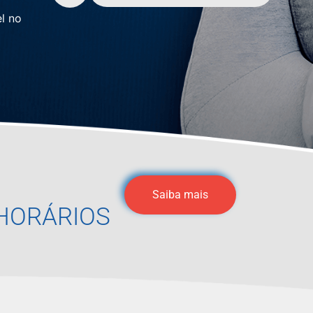
l no
Saiba mais
HORÁRIOS