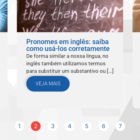
Pronomes em inglês: saiba
como usá-los corretamente
De forma similar a nossa língua, no
inglês também utilizamos termos
para substituir um substantivo ou [...]
VEJA MAIS
1
2
3
4
5
6
7