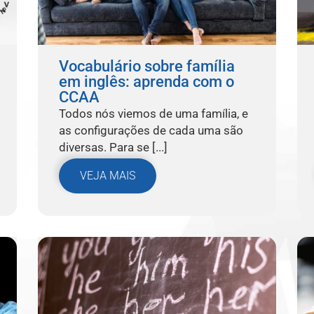
Vocabulário sobre família
em inglês: aprenda com o
CCAA
Todos nós viemos de uma família, e
as configurações de cada uma são
diversas. Para se [...]
VEJA MAIS